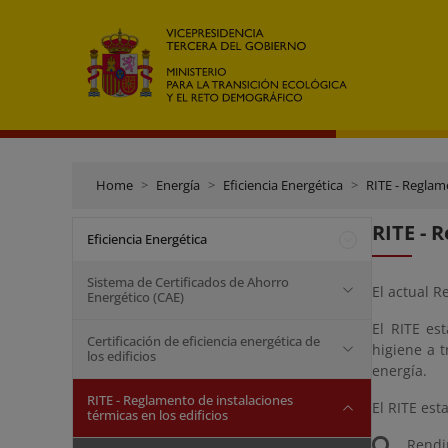
Home
Energía
Eficiencia Energética
RITE - Reglame
RITE - 
Eficiencia Energética
Sistema de Certificados de Ahorro
El actual R
Energético (CAE)
El RITE es
Certificación de eficiencia energética de
higiene a t
los edificios
energía.
RITE - Reglamento de instalaciones
El RITE est
térmicas en los edificios
Rendi