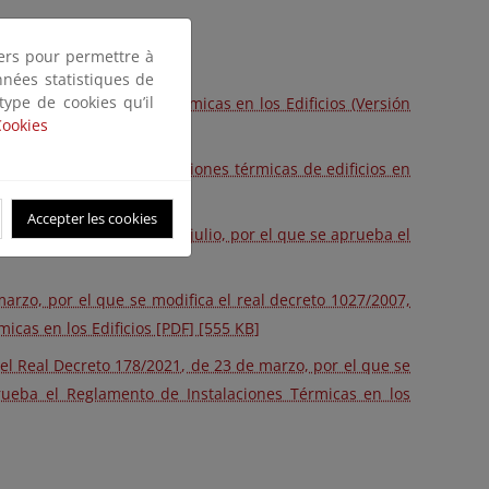
tiers pour permettre à
nnées statistiques de
 type de cookies qu’il
nto de Instalaciones Térmicas en los Edificios (Versión
Cookies
bril, para aquella instalaciones térmicas de edificios en
F] [18,86 KB]
Accepter les cookies
reto 1027/2007, de 20 de julio, por el que se aprueba el
marzo, por el que se modifica el real decreto 1027/2007,
icas en los Edificios [PDF] [555 KB]
el Real Decreto 178/2021, de 23 de marzo, por el que se
prueba el Reglamento de Instalaciones Térmicas en los