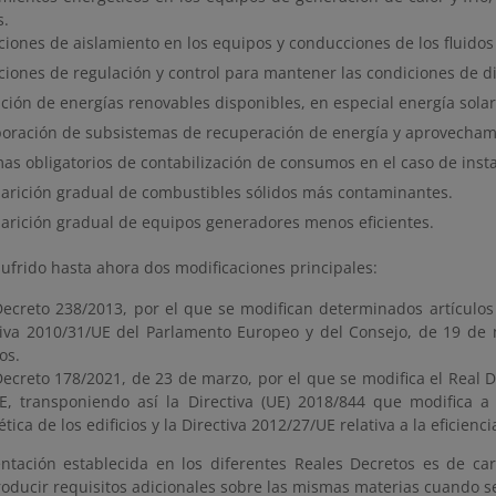
s.
iones de aislamiento en los equipos y conducciones de los fluidos
iones de regulación y control para mantener las condiciones de dis
ación de energías renovables disponibles, en especial energía sola
poración de subsistemas de recuperación de energía y aprovechami
as obligatorios de contabilización de consumos en el caso de insta
arición gradual de combustibles sólidos más contaminantes.
arición gradual de equipos generadores menos eficientes.
sufrido hasta ahora dos modificaciones principales:
Decreto 238/2013, por el que se modifican determinados artículos 
tiva 2010/31/UE del Parlamento Europeo y del Consejo, de 19 de ma
ios.
Decreto 178/2021, de 23 de marzo, por el que se modifica el Real D
TE, transponiendo así la Directiva (UE) 2018/844 que modifica a s
tica de los edificios y la Directiva 2012/27/UE relativa a la eficienc
ntación establecida en los diferentes Reales Decretos es de c
oducir requisitos adicionales sobre las mismas materias cuando se 