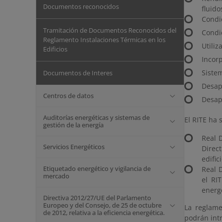
Documentos reconocidos
fluido
Condic
Tramitación de Documentos Reconocidos del
Condic
Reglamento Instalaciones Térmicas en los
Utiliz
Edificios
Incor
Sistem
Documentos de Interes
Desap
Centros de datos
Desap
Auditorías energéticas y sistemas de
El RITE ha 
gestión de la energía
Real 
Servicios Energéticos
Direc
edific
Etiquetado energético y vigilancia de
Real 
mercado
el RI
energé
Directiva 2012/27/UE del Parlamento
Europeo y del Consejo, de 25 de octubre
La reglame
de 2012, relativa a la eficiencia energética.
podrán intr