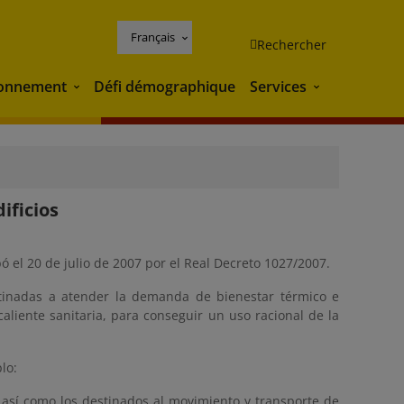
Français
Rechercher
ronnement
Défi démographique
Services
Environnement
Services
ificios
bó el 20 de julio de 2007 por el Real Decreto 1027/2007.
stinadas a atender la demanda de bienestar térmico e
caliente sanitaria, para conseguir un uso racional de la
lo:
 así como los destinados al movimiento y transporte de