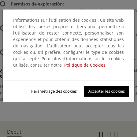
Permisos de exploración:
Para el estudio y reconocimiento de zonas desconocidas, con
técnicas que no modifiquen sustancialmente el terreno.
Informations sur l’utilisation des cookies : Ce site web
utilise des cookies propres et tiers pour permettre à
Permisos de investigación:
l’utilisateur de rester connecté, personnaliser son
Que permite realizar los estudios y trabajos necesarios para
expérience et pour obtenir des données statistiques
poner de manifiesto los recursos.
de navigation. L’utilisateur peut accepter tous les
Concesión de explotación:
cookies ou, s’il préfère, configurer le type de cookies
Que otorga el derecho al aprovechamiento de las sustancias.
qu’il accepte. Pour plus d’informations sur les cookies
utilisés, consulter notre
Politique de Cookies
¿Cómo obtener una autorización, un permiso o una
concesión?
Dirigiéndose a la Consejería, con competencia en materia de
Paramétrage des cookies
Accepter les cookies
minería, de la Comunidad Autónoma en que se encuentre la
superficie afectada.
Début
Instagr
Twitte
Fac