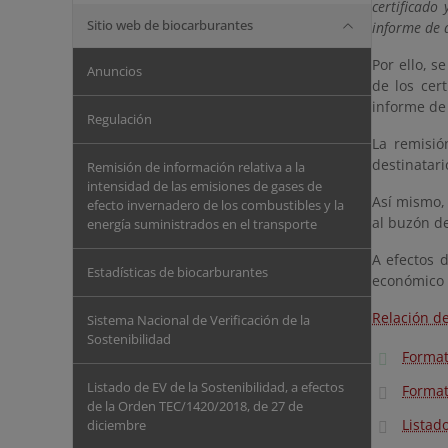
certificado
Sitio web de biocarburantes
informe de 
Por ello, s
Anuncios
de los cer
informe de 
Regulación
La remisió
destinatari
Remisión de información relativa a la
intensidad de las emisiones de gases de
Así mismo, 
efecto invernadero de los combustibles y la
al buzón d
energía suministrados en el transporte
A efectos 
Estadísticas de biocarburantes
económico d
Relación de
Sistema Nacional de Verificación de la
Sostenibilidad
Format
Listado de EV de la Sostenibilidad, a efectos
Format
de la Orden TEC/1420/2018, de 27 de
Listad
diciembre