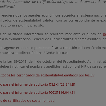
 y de los documentos de certificación, incluyendo un documento de r
auditoría.”
e requiere que los agentes económicos acogidos al sistema nacional
tificados de sostenibilidad válidos, con su correspondiente ane
auditoría según lo previsto.
n de la citada información se realizará mediante el punto de
R
o a la “Subdirección General de Hidrocarburos” y como asunto “Cert
el agente económico puede notificar la remisión del certificado med
e nuestra subdirección
bzn-SGH@miteco.es
de la Ley 39/2015, de 1 de octubre, del Procedimiento Administra
eberá notificar el nombre y apellidos, así como el NIF de su repre
 todos los certificados de sostenibilidad emitidos por las EV.
o para el informe de auditoría [XLSX] [23.34 kB]
o para el informe de auditoría [ODS] [16.04 kB]
os de certificados de sostenibilidad