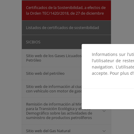
Certificados de la Sostenibilidad, a efectos de
la Orden TEC/1420/2018, de 27 de diciembre
Listados de certificados de sostenibilidad
SICBIOS
Informations sur l’ut
Sitio web de los Gases Licuados del
Petróleo
l’utilisateur de res
navigation. L’utilisa
accepte. Pour plus d’
Sitio web del petróleo
Sitio web de información al ciudadano
con vehículo con motor de gasolina
Remisión de información al Ministerio
para la Transición Ecológica y el Reto
Demográfico sobre las actividades de
suministro de productos petrolíferos
Sitio web del Gas Natural