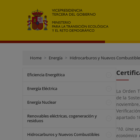
Home
Energía
Hidrocarburos y Nuevos Combustible
Certifi
Eficiencia Energética
Energía Eléctrica
La Orden T
de la Soste
Energía Nuclear
noviembre,
Verificaci
Renovables eléctricas, cogeneración y
apartado 10
residuos
“10. Una vez
Hidrocarburos y Nuevos Combustibles
económico r