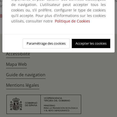
cifras de ventas en España como en cuanto a cotizaciones
de navigation. L’utilisateur peut accepter tous les
internacionales.
cookies ou, s’il préfère, configurer le type de cookies
qu’il accepte. Pour plus d’informations sur les cookies
Boletín Estadístico de Hidrocarburos
.
utilisés, consulter notre
Politique de Cookies
Début
Instagr
Twitte
Fac
Paramétrage des cookies
Accepter les cookies
Accessibilité
Mapa Web
Guide de navigation
Mentions légales