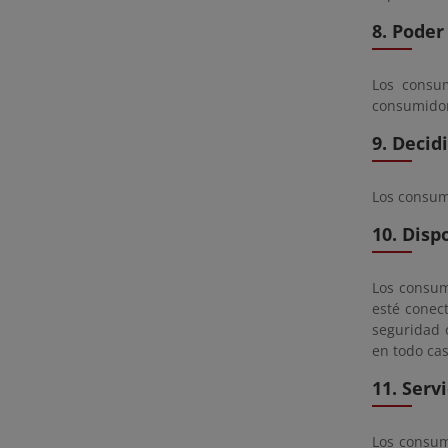
8. Poder
Los consu
consumido
9. Decid
Los consumi
10. Disp
Los consumi
esté conect
seguridad 
en todo cas
11. Serv
Los consum