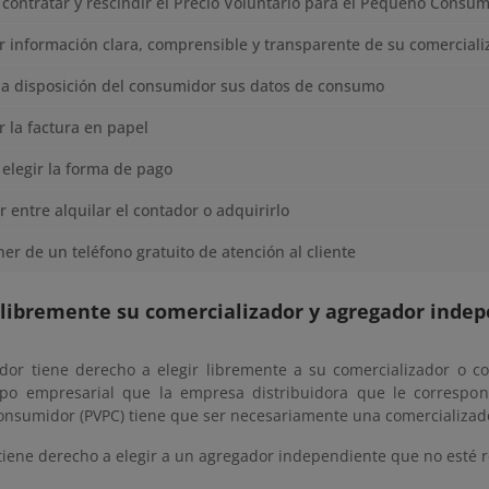
contratar y rescindir el Precio Voluntario para el Pequeño Consum
r información clara, comprensible y transparente de su comercial
 a disposición del consumidor sus datos de consumo
r la factura en papel
elegir la forma de pago
r entre alquilar el contador o adquirirlo
er de un teléfono gratuito de atención al cliente
r libremente su comercializador y agregador inde
dor tiene derecho a elegir libremente a su comercializador o c
o empresarial que la empresa distribuidora que le correspond
nsumidor (PVPC) tiene que ser necesariamente una comercializado
tiene derecho a elegir a un agregador independiente que no esté r