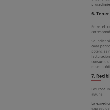
procedimie
6. Tener
Entre el c
correspondi
Se indicará
cada perio
potencias 
facturació
consumo du
mismo códi
7. Recib
Los consum
alguna.
La expedic
expreso de