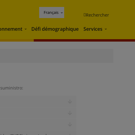
Français
Rechercher
ronnement
Défi démographique
Services
Environnement
Services
 suministro: