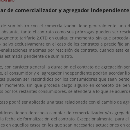
ar de comercializador y agregador independiente 
o de suministro con el comercializador tiene generalmente una 
o obstante, tanto el contrato como sus prórrogas pueden ser resci
 segmento tarifario 2.0TD en cualquier momento, sin que proceda 
, salvo exclusivamente en el caso de los contratos a precio fijo a
 penalizaciones máximas por rescisión de contrato, cuando esta c
gía estimada pendiente de suministro.
e, con carácter general la duración del contrato de agregación se
e, el consumidor y el agregador independiente podrán acordar lib
gas pueden ser rescindidos por los consumidores que sean persona
er momento, sin que proceda cargo alguno en concepto de penali
s por los restantes consumidores, se atenderá a lo que se acuerde
caso podrá ser aplicada una tasa relacionada con el cambio de ag
idores tienen derecho a cambiar de comercializador y/o agregado
 la fecha de formalización del contrato. Excepcionalmente, para e
iles en aquellos casos en los que sean necesarias actuaciones en