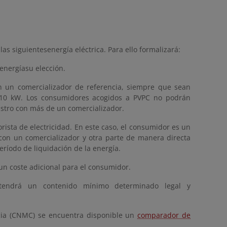
as siguientesenergía eléctrica. Para ello formalizará:
 energíasu elección.
n un comercializador de referencia, siempre que sean
a 10 kW. Los consumidores acogidos a PVPC no podrán
nistro con más de un comercializador.
rista de electricidad. En este caso, el consumidor es un
con un comercializador y otra parte de manera directa
ríodo de liquidación de la energía.
un coste adicional para el consumidor.
 tendrá un contenido mínimo determinado legal y
cia (CNMC) se encuentra disponible un
comparador de