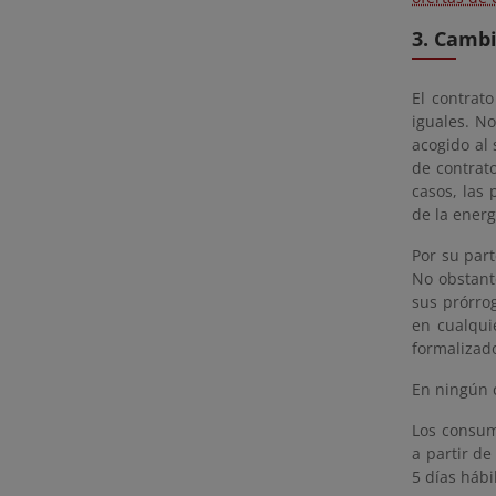
3. Cambi
El contrat
iguales. N
acogido al
de contrato
casos, las
de la ener
Por su part
No obstant
sus prórro
en cualqui
formalizado
En ningún 
Los consum
a partir de
5 días háb