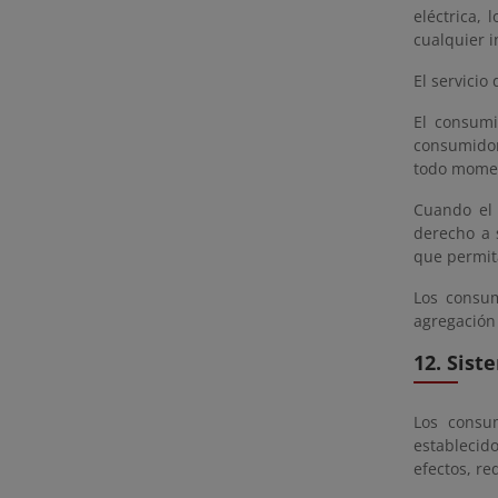
eléctrica, 
cualquier i
El servicio
El consumi
consumidor
todo momen
Cuando el 
derecho a 
que permita
Los consum
agregación 
12. Sist
Los consum
establecid
efectos, re