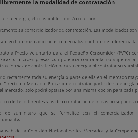
r libremente la modalidad de contratación
tar su energía, el consumidor podrá optar por:
ibremente su comercializador de contratación. Las modalidades son l
rato en libre mercado con el comercializador libre de referencia la
trato a Precio Voluntario para el Pequeño Consumidor (PVPC) co
ísicas o microempresas con potencia contratada no superior 
otras formas de contratación para su energía ni contratar su sumi
r directamente toda su energía o parte de ella en el mercado mayo
 Directo en Mercado. En caso de contratar parte de su energía 
al mercado, solo podrá optarse por una misma opción para cada pe
ión de las diferentes vías de contratación definidas no supondrá 
to de suministro que se formalice con el comercializador
riamente.
na web de la Comisión Nacional de los Mercados y la Competen
energía
.