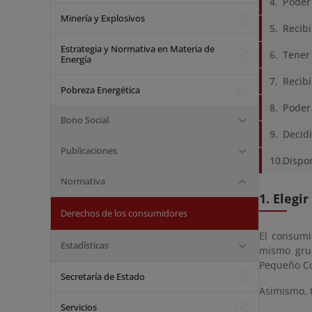
Poder 
Minería y Explosivos
Recibi
Estrategia y Normativa en Materia de
Tener
Energía
Recibi
Pobreza Energética
Poder 
Bono Social
Decidi
Publicaciones
Dispon
Normativa
1. Elegi
Derechos de los consumidores
El consumi
Estadísticas
mismo grup
Pequeño Co
Secretaría de Estado
Asimismo, 
Servicios