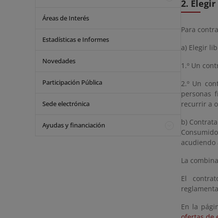
2. Elegi
Áreas de Interés
Para contra
Estadísticas e Informes
a) Elegir l
Novedades
1.º Un cont
Participación Pública
2.º Un con
personas f
Sede electrónica
recurrir a 
b) Contrata
Ayudas y financiación
Consumidor
acudiendo 
La combinac
El contra
reglamenta
En la pági
ofertas de 