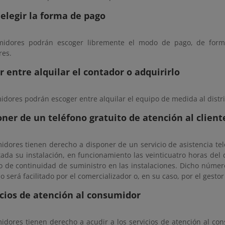
 elegir la forma de pago
midores podrán escoger libremente el modo de pago, de form
res.
ir entre alquilar el contador o adquirirlo
dores podrán escoger entre alquilar el equipo de medida al distri
oner de un teléfono gratuito de atención al client
dores tienen derecho a disponer de un servicio de asistencia telef
ada su instalación, en funcionamiento las veinticuatro horas del 
o de continuidad de suministro en las instalaciones. Dicho número
o será facilitado por el comercializador o, en su caso, por el gesto
icios de atención al consumidor
idores tienen derecho a acudir a los servicios de atención al c