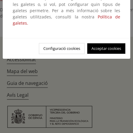
les galetes o, si vol, pot configurar quin tipus de
Dado que esta página se abrió de forma temporal hasta disponer
galetes permetre. Per a més informació sobre les
de la anterior,
se eliminará en breve plazo
..
galetes utilitzades, consulti la nostra
Política de
galetes.
Inici
Instagr
Twitte
Fac
Configuració cookies
Acceptar cookies
Accessibilitat
Mapa del web
Guia de navegació
Avís Legal