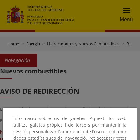
Menú
Home
Energía
Hidrocarburos y Nuevos Combustibles
Remisión de información al Ministerio para la Transición Ecológica y el Reto Demográfico sobre las actividades de suministro de productos petrolíferos
Navegación
Nuevos combustibles
AVISO DE REDIRECCIÓN
El contenido de esta página se ha transferido al siguiente enlace:
Informació sobre ús de galetes: Aquest lloc web
Envío de información de precios y cantidades:
utilitza galetes pròpies i de tercers per mantenir la
sessió, personalitzar l’experiència de l’usuari i obtenir
https://www.miteco.gob.es/es/energia/hidrocarburos-nuevos-
dades estadístiques de navegació. Pot acceptar totes
combustibles/risp/envio-informacion.html