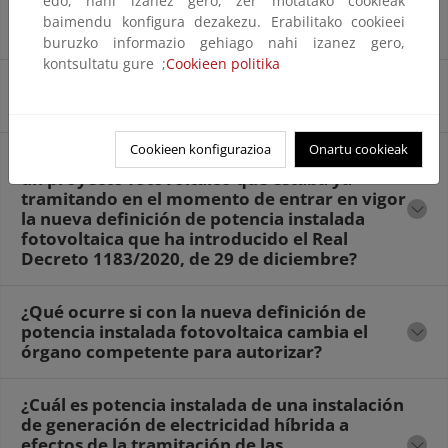
edo, nahi izanez gero, zer motatako cookieak
debo considerar para calcular la potencia
baimendu konfigura dezakezu. Erabilitako cookieei
instalada?
buruzko informazio gehiago nahi izanez gero,
kontsultatu gure ;
Cookieen politika
Quiero instalar módulos bifaciales ¿cuál será
la potencia instalada de mi instalación?
Cookieen konfigurazioa
Onartu cookieak
¿Qué potencia debo considerar en el caso de
un proyecto fotovoltaico que estaba ya
tramitando en el momento de entrar en vigor
la nueva definición de potencia instalada
fotovoltaica que ha introducido el Real
Decreto 1183/2020, de 29 de diciembre?
¿Qué ocurre si con la nueva definición de
potencia instalada fotovoltaica cambia el
órgano competente para autorizar?
¿Cuál es potencia instalada de una instalación
de generación de electricidad híbrida a
efectos de la tramitación de las