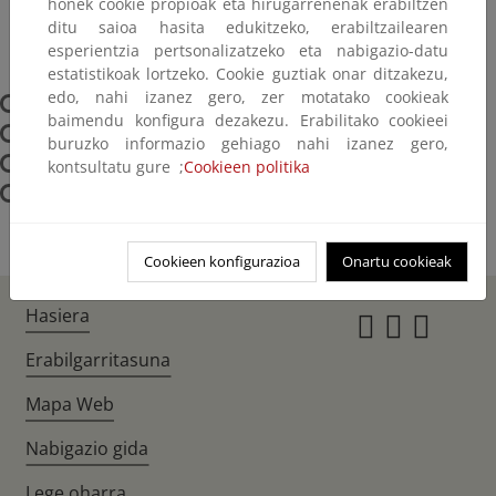
honek cookie propioak eta hirugarrenenak erabiltzen
ditu saioa hasita edukitzeko, erabiltzailearen
esperientzia pertsonalizatzeko eta nabigazio-datu
estatistikoak lortzeko. Cookie guztiak onar ditzakezu,
edo, nahi izanez gero, zer motatako cookieak
Comisión de Seguridad Minera
baimendu konfigura dezakezu. Erabilitako cookieei
Actuaciones en materia de Seguridad Minera
buruzko informazio gehiago nahi izanez gero,
Control de productos de mercado
kontsultatu gure ;
Cookieen politika
Siniestralidad minera
Cookieen konfigurazioa
Onartu cookieak
Hasiera
Instagr
Twitte
Fac
Erabilgarritasuna
Mapa Web
Nabigazio gida
Lege oharra