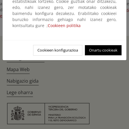
estatistikoak lortzeko. Cookie guztiak onar ditzakezu,
artículo 3,apartados 4 y 5, de la Directiva 98/70/CE hasta el 31 de
edo, nahi izanez gero, zer motatako cookieak
diciembre de 2023 (
Waiver de la presión de vapor de las gasolina
baimendu konfigura dezakezu. Erabilitako cookieei
en verano [PDF] [261 KB]
).
buruzko informazio gehiago nahi izanez gero,
kontsultatu gure ;
Cookieen politika
Hasiera
Instagr
Twitte
Fac
Cookieen konfigurazioa
Onartu cookieak
Erabilgarritasuna
Mapa Web
Nabigazio gida
Lege oharra