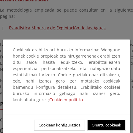
La metodología empleada se puede consultar en la siguiente
página:
Estadística Minera y de Explotación de las Aguas
La obligatoriedad de cumplimentación de las estadísticas
Cookieak erabiltzeari buruzko informazioa: Webgune
nacionales se rige por lo establecido en la Ley 12/1989 de la
honek cookie propioak eta hirugarrenenak erabiltzen
Función Estadística Pública, siendo la Estadística Minera de
ditu saioa hasita edukitzeko, erabiltzailearen
España una de las estadísticas incluidas en el Plan Estadístico
esperientzia pertsonalizatzeko eta nabigazio-datu
Nacional y sus Programas Anuales.
estatistikoak lortzeko. Cookie guztiak onar ditzakezu,
Está a disposición de los usuarios para cumplimentación y envío
edo, nahi izanez gero, zer motatako cookieak
telemáticos de los cuestionarios de estadística minera la
baimendu konfigura dezakezu. Erabilitako cookieei
aplicación
EsminWeb
buruzko informazio gehiago nahi izanez gero,
kontsultatu gure ;
Cookieen politika
Para más información
Consultas sobre estadística minera
Cookieen konfigurazioa
Onartu cookieak
Teléfono: 91 349 46 91