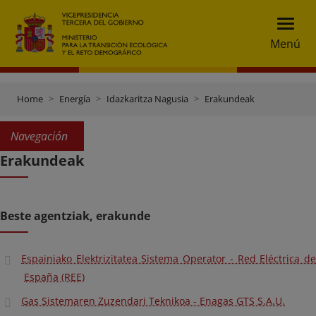
Menú
Home
Energía
Idazkaritza Nagusia
Erakundeak
Navegación
Erakundeak
Beste agentziak, erakunde
Espainiako Elektrizitatea Sistema Operator - Red Eléctrica de
España (REE)
Gas Sistemaren Zuzendari Teknikoa - Enagas GTS S.A.U.