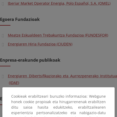
Iberiar Market Operator Energia, Polo Español, S.A. (OMEL)
Egoera Fundazioak
Meatze Eskualdeen Trebakuntza Fundazioa (FUNDESFOR)
Energiaren Hiria Fundazioa (CIUDEN)
Enpresa-erakunde publikoak
Energiaren Dibertsifikaziorako eta Aurrezpenerako Institutua
(IDAE)
Cookieak erabiltzeari buruzko informazioa: Webgune
Erakunde autonomoak
honek cookie propioak eta hirugarrenenak erabiltzen
ditu saioa hasita edukitzeko, erabiltzailearen
esperientzia pertsonalizatzeko eta nabigazio-datu
Erakundearen igarotzeko.