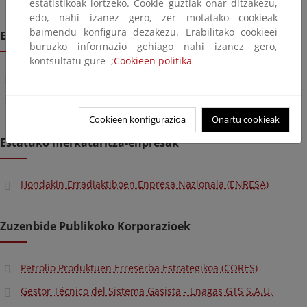
estatistikoak lortzeko. Cookie guztiak onar ditzakezu,
edo, nahi izanez gero, zer motatako cookieak
baimendu konfigura dezakezu. Erabilitako cookieei
Erakunde erregulatzaileak
buruzko informazio gehiago nahi izanez gero,
kontsultatu gure ;
Cookieen politika
Energíaren Batzorde Nazionala (CNE)
Segurtasun Nuklearrerako Kontseilua (CSN)
Cookieen konfigurazioa
Onartu cookieak
Estatuko merkataritza-enpresak
Hondakin Erradiaktiboen Enpresa Nazionala (ENRESA)
Zuzenbide Publikoko Korporazioek
Petrolio Produktuen Erreserba Estrategikoa (CORES)
Gestor Técnico del Sistema Gasista - Enagas GTS S.A.U.