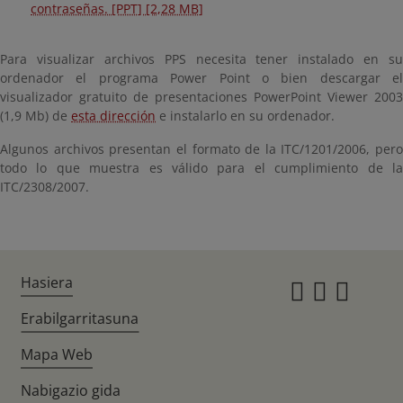
contraseñas. [PPT] [2,28 MB]
Para visualizar archivos PPS necesita tener instalado en su
ordenador el programa Power Point o bien descargar el
visualizador gratuito de presentaciones PowerPoint Viewer 2003
(1,9 Mb) de
esta dirección
e instalarlo en su ordenador.
Algunos archivos presentan el formato de la ITC/1201/2006, pero
todo lo que muestra es válido para el cumplimiento de la
ITC/2308/2007.
Hasiera
Instagr
Twitte
Fac
Erabilgarritasuna
Mapa Web
Nabigazio gida