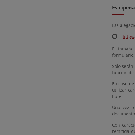
Esleipen
Las alegaci
https
El tamaño 
formulario
Sólo serán
función de 
En caso de
utilizar ca
libre.
Una vez re
documento s
Con caráct
remitida q