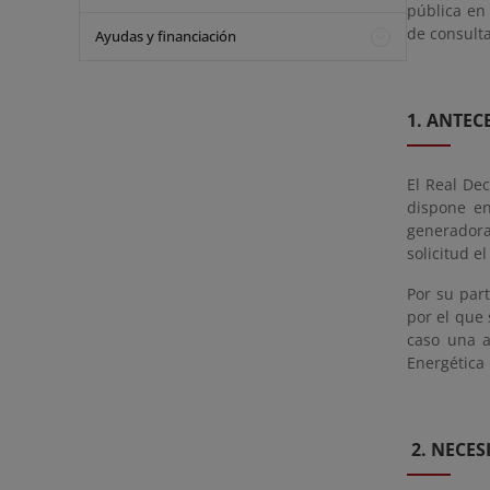
pública en
de consulta
Ayudas y financiación
1. ANTEC
El Real De
dispone en
generadora 
solicitud e
Por su part
por el que 
caso una a
Energética 
2. NECE