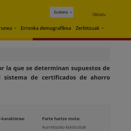
Euskera
Bilatu
runea
Erronka demografikoa
Zerbitzuak
Ingurunea
Zerbitzuak
or la que se determinan supuestos de
l sistema de certificados de ahorro
-karakterea:
Parte hartze mota:
Aurretiazko kontsultak