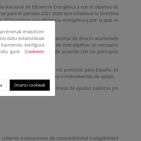
o Nacional de Eficiencia Energética y con el objetivo de
nal para el periodo 2021-2030 que establece la Directiva
023 relativa a la eficiencia energética y por la que se
arrenenak erabiltzen
zio-datu estatistikoak
 consecución del objetivo nacional de ahorro acumulado
ak baimendu konfigura
tados para el cumplimiento de este objetivo, es necesario
ltatu gure ;
es a la Comisión Europea, de acuerdo con los principios
Cookieen
ia energética.
la consecución de los ahorros previstos para España, es
tibles distintos mecanismos o instrumentos de apoyo.
oa
Onartu cookieak
tuaciones beneficiarias de líneas de ayudas públicas y/o
 criterios o situaciones de compatibilidad o elegibilidad