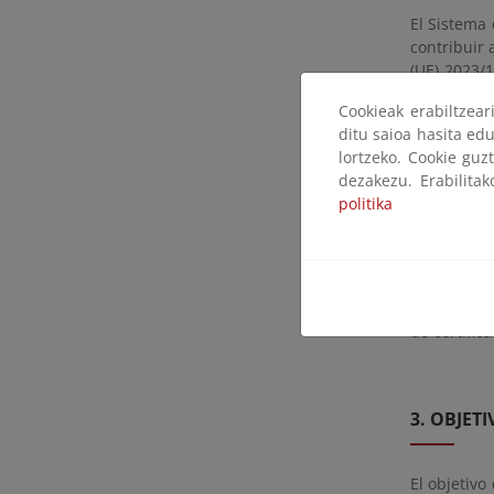
El Sistema 
contribuir 
(UE) 2023/1
modifica el
Cookieak erabiltzea
ditu saioa hasita edu
Para que e
lortzeko. Cookie guz
de energía 
dezakezu. Erabilita
que todos 
politika
establecido
Asimismo, c
necesario 
En este sen
de certific
3. OBJET
El objetivo