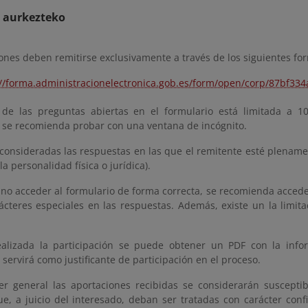
a aurkezteko
ones deben remitirse exclusivamente a través de los siguientes fo
://forma.administracionelectronica.gob.es/form/open/corp/87bf3
de las preguntas abiertas en el formulario está limitada a 1
, se recomienda probar con una ventana de incógnito.
 consideradas las respuestas en las que el remitente esté plename
la personalidad física o jurídica).
 no acceder al formulario de forma correcta, se recomienda accede
rácteres especiales en las respuestas. Además, existe un la limit
alizada la participación se puede obtener un PDF con la infor
ervirá como justificante de participación en el proceso.
er general las aportaciones recibidas se considerarán susceptib
ue, a juicio del interesado, deban ser tratadas con carácter con