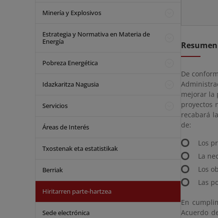
Minería y Explosivos
Estrategia y Normativa en Materia de
Energía
Resumen
Pobreza Energética
De conformi
Administra
Idazkaritza Nagusia
mejorar la 
proyectos 
Servicios
recabará l
de:
Áreas de Interés
Los pr
Txostenak eta estatistikak
La ne
Los ob
Berriak
Las po
Hiritarren parte-hartzea
En cumplim
Acuerdo de
Sede electrónica