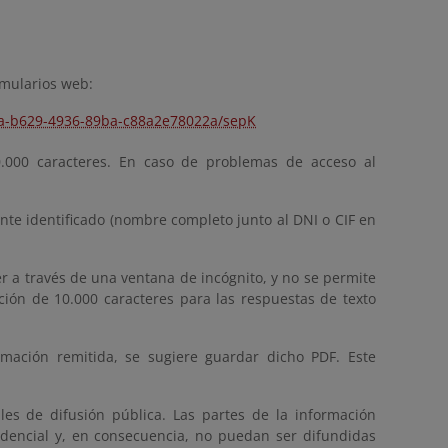
rmularios web:
34a-b629-4936-89ba-c88a2e78022a/sepK
0.000 caracteres. En caso de problemas de acceso al
nte identificado (nombre completo junto al DNI o CIF en
r a través de una ventana de incógnito, y no se permite
ación de 10.000 caracteres para las respuestas de texto
mación remitida, se sugiere guardar dicho PDF. Este
les de difusión pública. Las partes de la información
fidencial y, en consecuencia, no puedan ser difundidas