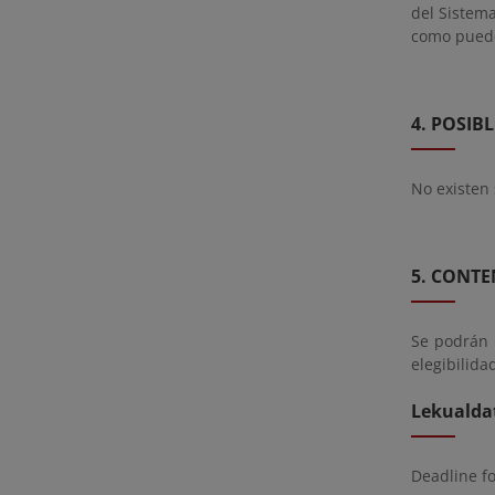
del Sistem
como puede
4. POSIB
No existen 
5. CONTE
Se podrán 
elegibilida
Lekualda
Deadline f