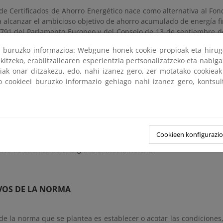
de Certificados de Ahorro Energético nace como alternativa al Fond
a alcanzar el ambicioso objetivo de ahorro acumulado de energía fi
791 del Parlamento Europeo y del Consejo de 13 de septiembre de 2
 Reglamento (UE) 2023/955 (versión refundida).
ri buruzko informazioa: Webgune honek cookie propioak eta hirug
kitzeko, erabiltzailearen esperientzia pertsonalizatzeko eta nabiga
l Sistema de CAE contribuya de manera efectiva e inequívoca a la
tiak onar ditzakezu, edo, nahi izanez gero, zer motatako cookie
final, y en aras de garantizar la trazabilidad de los ahorros repor
ko cookieei buruzko informazio gehiago nahi izanez gero, kontsu
los ahorros certificados con CAE sean contabilizables y reportabl
s en el Anexo V de la Directiva (UE) 2023/1791 relativa a la eficienc
on el objeto de maximizar el impacto de las distintas medidas en 
definir en qué condiciones o bajo qué supuestos pueden ser compa
Cookieen konfigurazi
tido, se considera apropiado recabar puntos de vista sobre las ac
ados de ahorros de energía final mediante CAE.
IVOS DE LA NORMA
 de la norma que se plantea es establecer o acotar las condiciones,