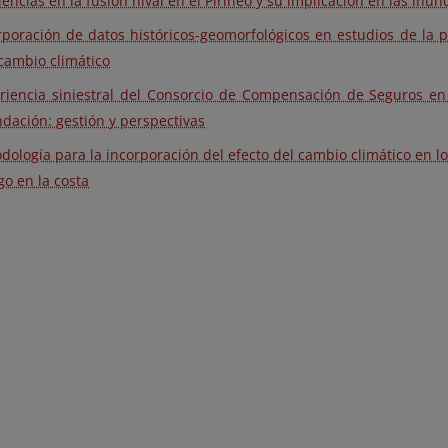
encias en la fusión nival en el Pirineo y su implicación en las inu
rporación de datos históricos-geomorfológicos en estudios de la p
cambio climático
riencia siniestral del Consorcio de Compensación de Seguros en 
dación: gestión y perspectivas
dología para la incorporación del efecto del cambio climático en l
go en la costa