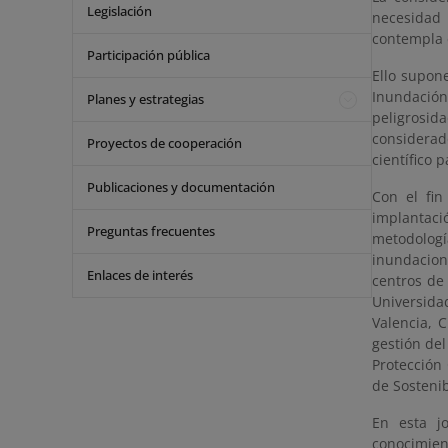
Legislación
necesidad 
contempla e
Participación pública
Ello supone
Inundación 
Planes y estrategias
peligrosid
considerad
Proyectos de cooperación
científico 
Publicaciones y documentación
Con el fin
implantac
Preguntas frecuentes
metodología
inundacion
Enlaces de interés
centros de
Universida
Valencia, 
gestión de
Protección
de Sostenib
En esta j
conocimien