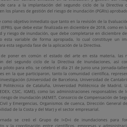
de cara a la implantación del segundo ciclo de la Directiva 
n los planes de gestión del riesgo de inundación (PGRIs) aprobado
 como objetivo inmediato que tanto en la revisión de la Evaluació
(EPRI), que debe estar finalizada en diciembre de 2018, como en l
ad y riesgo de inundación, que debe completarse en diciembre de
o esta variable de forma apropiada, lo cual constituye un imp
para esta segunda fase de la aplicación de la Directiva.
 de poner en común el estado del arte en esta materia, las 
ión del segundo ciclo de la Directiva de Inundaciones, así 
 piloto para ello, se celebró el día 21 de junio una jornada-talle
es en la que participaron, tanto la comunidad científica, repres
 investigación (Universidad de Barcelona, Universidad de Cantabr
d Politécnica de Cataluña, Universidad Politécnica de Madrid, U
CEDEX, CSIC, IGME), como las administraciones responsables de l
l riesgo de inundación (AEMET, Consorcio de Compensación de Segu
 Civil y Emergencias, Organismos de cuenca, Dirección General de
ilidad de la Costa y del Mar) y el sector empresarial.
ornada se creó el Grupo de I+D+i de inundaciones para fom
to y la coordinación entre científicos, empresas y administrac