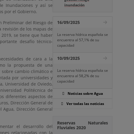
de Inundaciones y así se
inundación
s por el Gobierno.
16/09/2025
n Preliminar del Riesgo de
a revisión de los mapas de
La reserva hídrica española se
 2019, se tiene que haber
encuentra al 57,1% de su
ortante desafío técnico-
capacidad
10/09/2025
necesidades de cara a la
como la propuesta de una
La reserva hídrica española se
r sobre cambio climático e
encuentra al 58,2% de su
entada por universidades y
capacidad
ia, Universidad de Oviedo,
niversidad Politécnica de
Noticias sobre Agua
os diferentes aspectos de
ros, Dirección General de
Ver todas las noticias
l Agua, Dirección General
Reservas Naturales
entar el desarrollo del
Fluviales 2020
iones relacionadas con la