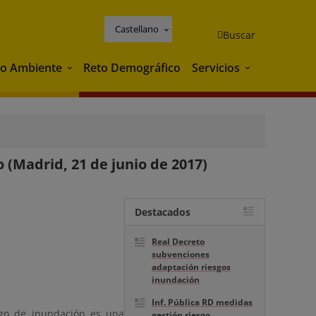
Castellano
Buscar
o Ambiente
Reto Demográfico
Servicios
Medio Ambiente
Servicios
 (Madrid, 21 de junio de 2017)
Destacados
Real Decreto
subvenciones
adaptación riesgos
inundación
Inf. Pública RD medidas
esgo de inundación es una
gestión riesgo