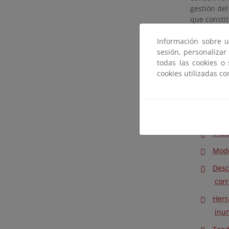
gestión del
que consti
Todas esta
Información sobre u
marco del 
sesión, personalizar
bajo la fin
todas las cookies o
cookies utilizadas c
Las ponenci
Prog
Expe
Impa
Mode
Desc
cor
Herr
inun