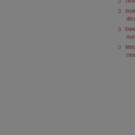
Tend
Inco
del 
Expe
inun
Meto
ries