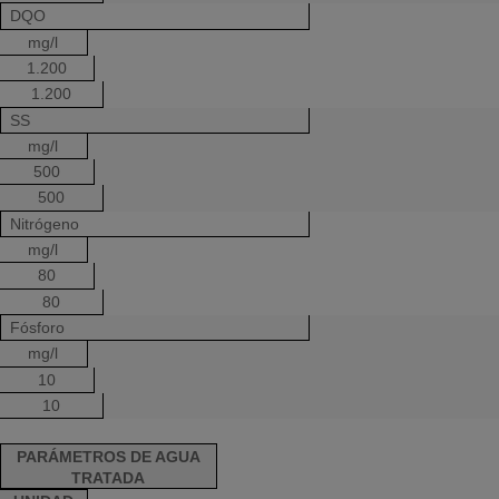
DQO
mg/l
1.200
1.200
SS
mg/l
500
500
Nitrógeno
mg/l
80
80
Fósforo
mg/l
10
10
PARÁMETROS DE AGUA
TRATADA