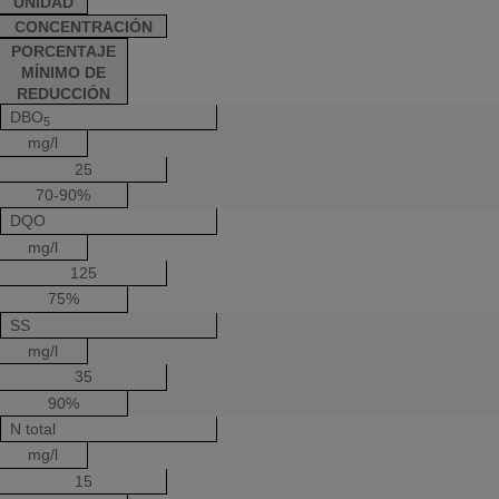
UNIDAD
CONCENTRACIÓN
PORCENTAJE
MÍNIMO DE
REDUCCIÓN
DBO
5
mg/l
25
70-90%
DQO
mg/l
125
75%
SS
mg/l
35
90%
N total
mg/l
15