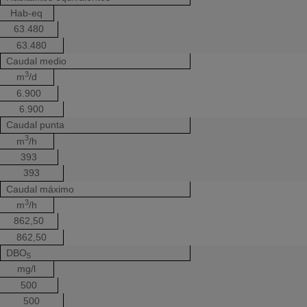
Hab-eq
63.480
63.480
Caudal medio
3
m
/d
6.900
6.900
Caudal punta
3
m
/h
393
393
Caudal máximo
3
m
/h
862,50
862,50
DBO
5
mg/l
500
500