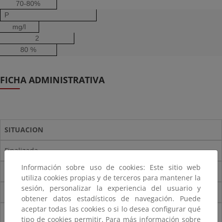
70-80%
P
mg/l
2
80 %
FICHA ADMINISTRATIVA
SITUACION
Finalizada
Información sobre uso de cookies: Este sitio web
Anteproyecto
utiliza cookies propias y de terceros para mantener la
sesión, personalizar la experiencia del usuario y
INYPSA
obtener datos estadísticos de navegación. Puede
aceptar todas las cookies o si lo desea configurar qué
Presupuesto vigente (IVA incluido)
tipo de cookies permitir. Para más información sobre