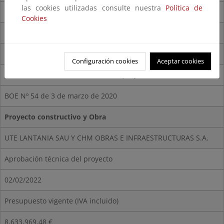
las cookies utilizadas consulte nuestra
Política de
96,058.61 €
Cookies
Fecha firma contrato
21/07/2016
Configuración cookies
Aceptar cookies
BOE Resolución ambiental del anteproyecto
BOE Nº 54 de 3 de marzo de 2020
Proyecto constructivo y Obra
UTE LANTANIA SAU Y CHM OBRAS E INFRAESTRUCTURAS S.A.
Aprobación técnica del proyecto
02/02/2022
Presupuesto vigente (IVA incluido)
8,633,969.48 €