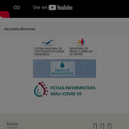
Accesos directos
Inicio
Instagr
Twitte
Fac