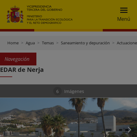
Menú
Home
Agua
Temas
Saneamiento y depuración
Actuacione
Navegación
EDAR de Nerja
6
Imágenes