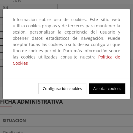
75%
SS
mg/l
Información sobre uso de cookies: Este sitio web
35
utiliza cookies propias y de terceros para mantener la
90%
sesión, personalizar la experiencia del usuario y
N
obtener datos estadísticos de navegación. Puede
mg/l
aceptar todas las cookies o si lo desea configurar qué
10
tipo de cookies permitir. Para más información sobre
70-80 %
las cookies utilizadas consulte nuestra
Política de
Cookies
P
mg/l
1
80 %
Configuración cookies
Aceptar cookies
FICHA ADMINISTRATIVA
SITUACION
Finalizada