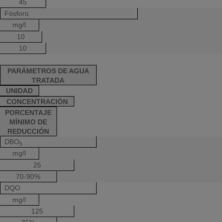
45
Fósforo
mg/l
10
10
PARÁMETROS DE AGUA
TRATADA
UNIDAD
CONCENTRACIÓN
PORCENTAJE
MÍNIMO DE
REDUCCIÓN
DBO
5
mg/l
25
70-90%
DQO
mg/l
125