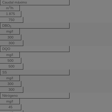
Caudal máximo
3
m
/h
1.875
750
DBO
5
mg/l
300
300
DQO
mg/l
500
500
SS
mg/l
300
300
Nitrógeno
mg/l
45