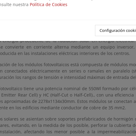
 EBARs., con una potencia pico instalada de 370,15 kWp y potenci
onsulte nuestra
Política de Cookies
a autoconsumo. De acuerdo con el Real Decreto 244/2019, de 5 de
cas pertenecen a la modalidad de suministro con AUTOCONSUMO 
n módulos fotovoltaicos en las cubiertas de los edificios para no
Configuración cooki
e el cuadro eléctrico en planta baja. Estos módulos son los
la energía procedente de la radiación solar en energía eléctrica.
e convierte en corriente alterna mediante un equipo inversor,
roducida en las instalaciones eléctricas interiores de los centros.
ración de los módulos fotovoltaicos está compuesta de módulos mo
n conectados eléctricamente en series o ramales en paralelo (s
guración los rangos de tensión e intensidad máximas de entrada de
fotovoltaico tiene una potencia nominal de 550Wl formado por cél
 Emitter Rear Cell) y HC (Half-Cut o Half-Cell)., con una eficienc
s aproximadas de 2278x1134x30mm. Estos módulos se conectan a l
tente en los edificios mediante conductor de cobre de 35 mm2.
s solares se asientan sobre soportes prefabricados de hormigón o
ares, evitando, en la medida de los posible, perforar la cubierta de
 instalación, afectando los menor posible a la impermeabilizació