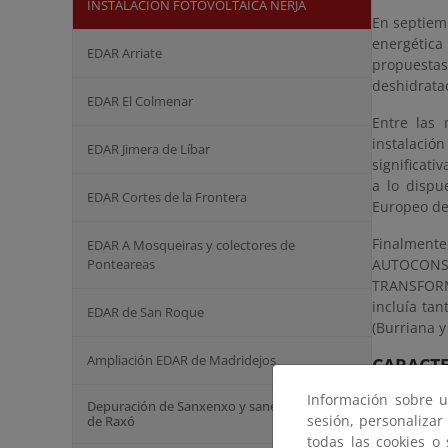
INSTALACIÓN FOTOVOLTAICA NERJA
En septiem
energética
EDAR Arriate
propuestas
deshidratac
EDAR El Colmenar
Entre las 
instalación
EDAR Jimera de Líbar
significat
a lo dispu
EDAR Cortes de la Frontera
Europeo de
Finalment
EDAR A Mosqueiras y colectores de
Ponteareas
AUTOCONS
TRANSFORM
incluía tan
EDAR de San Roque
(Burriana y 
Ampliación EDAR de Madridejos
CARACTE
Información sobre u
Depuración de Sanxenxo y saneamiento
Las instala
sesión, personalizar
de Raxó
eléctrica a
todas las cookies o