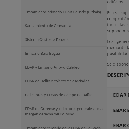
edificios.
Tratamiento primario EDAR Galindo (Bizkaia)
Estos sop
comprobándo
tanto, las 
Saneamiento de Granadilla
supone nin
Sistema Oeste de Tenerife
Los gener
mediante l
Emisario Bajo Iregua
posibilidad
Se disponen
EDAR y Emisario Arroyo Culebro
DESCRIP
EDAR de Hellín y colectores asociados
EDAR 
Colectores y EDARs de Campo de Dalías
EDAR de Ourense y colectores generales de la
EBAR 
margen derecha del río Miño
EBAR 
Tratamiento terciario de la EDAR de La Gavia