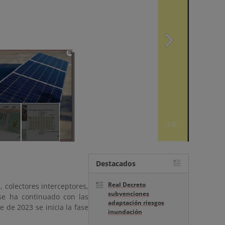
1/5
Destacados
Real Decreto
, colectores interceptores,
subvenciones
se ha continuado con las
adaptación riesgos
 de 2023 se inicia la fase
inundación