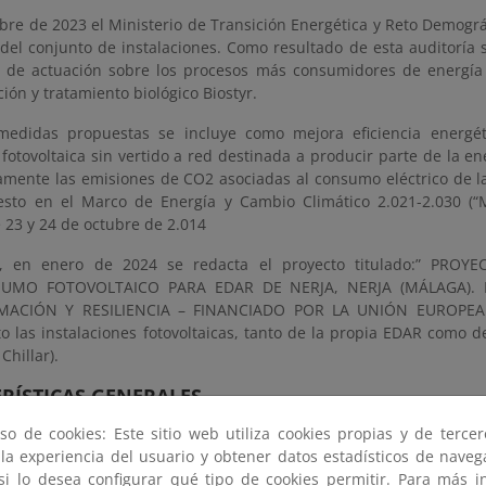
bre de 2023 el Ministerio de Transición Energética y Reto Demográ
 del conjunto de instalaciones. Como resultado de esta auditoría
 de actuación sobre los procesos más consumidores de energía e
ión y tratamiento biológico Biostyr.
medidas propuestas se incluye como mejora eficiencia energét
 fotovoltaica sin vertido a red destinada a producir parte de la e
ivamente las emisiones de CO2 asociadas al consumo eléctrico de l
esto en el Marco de Energía y Cambio Climático 2.021-2.030 (“
 23 y 24 de octubre de 2.014
e, en enero de 2024 se redacta el proyecto titulado:” PRO
UMO FOTOVOLTAICO PARA EDAR DE NERJA, NERJA (MÁLAGA). 
ACIÓN Y RESILIENCIA – FINANCIADO POR LA UNIÓN EUROPEA –
to las instalaciones fotovoltaicas, tanto de la propia EDAR como 
Chillar).
RÍSTICAS GENERALES
so de cookies: Este sitio web utiliza cookies propias y de terce
ciones convierten la energía, que proporciona el sol a través de la 
 la experiencia del usuario y obtener datos estadísticos de nave
lterna de 400 V, que se será inyecta directamente en la instalación 
 si lo desea configurar qué tipo de cookies permitir. Para más i