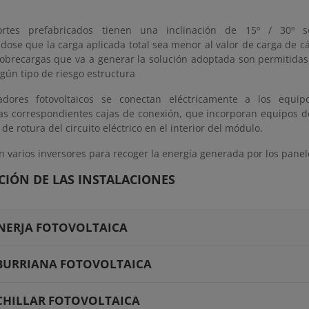
ortes prefabricados tienen una inclinación de 15º / 30º s
se que la carga aplicada total sea menor al valor de carga de cál
sobrecargas que va a generar la solución adoptada son permitidas 
gún tipo de riesgo estructura
adores fotovoltaicos se conectan eléctricamente a los equip
as correspondientes cajas de conexión, que incorporan equipos de
 de rotura del circuito eléctrico en el interior del módulo.
 varios inversores para recoger la energía generada por los panele
CIÓN DE LAS INSTALACIONES
NERJA FOTOVOLTAICA
BURRIANA FOTOVOLTAICA
CHILLAR FOTOVOLTAICA