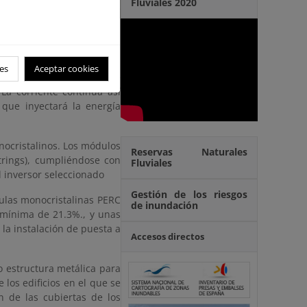
Fluviales 2020
a nominal en inversores de
 abril, las instalaciones
SIN EXCEDENTES.
 ocupar espacio adicional,
es
Aceptar cookies
 elementos encargados de
 La corriente continua así
 que inyectará la energía
nocristalinos. Los módulos
Reservas Naturales
trings), cumpliéndose con
Fluviales
l inversor seleccionado
Gestión de los riesgos
ulas monocristalinas PERC
de inundación
ia mínima de 21.3%., y unas
a instalación de puesta a
Accesos directos
 estructura metálica para
 los edificios en el que se
n de las cubiertas de los