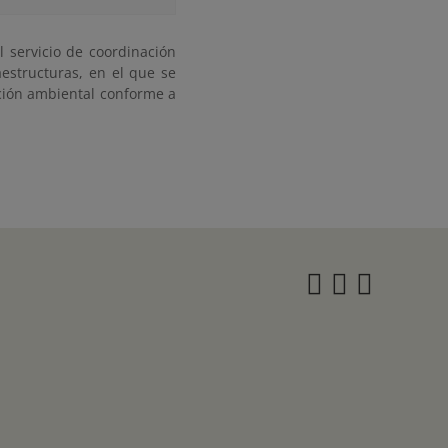
 servicio de coordinación
estructuras, en el que se
ción ambiental conforme a
Instagra
Twitter
Face