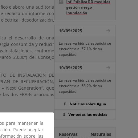
Inf. Pública RD medidas
fico elabora una auditoria
gestión riesgo
inundación
 se redacta un informe con
léctrica: desodorización,
16/09/2025
ica el desarrollo de una
La reserva hídrica española se
nergía consumida y reducir
encuentra al 57,1% de su
as instalaciones, conforme
capacidad
Marco 2.030”) del Consejo
10/09/2025
YECTO DE INSTALACIÓN DE
La reserva hídrica española se
PLAN DE RECUPERACIÓN,
encuentra al 58,2% de su
 Next Generation”, que
capacidad
de las dos EBARs asociadas
Noticias sobre Agua
Ver todas las noticias
ros para mantener la
radiación solar, en energía
gación. Puede aceptar
Reservas Naturales
interior de baja tensión de
nformación sobre las