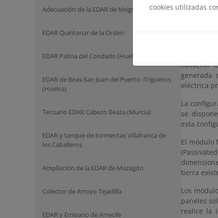
las EDAR y
cookies utilizadas c
Adecuación de la EDAR de Moguer (Huelva)
450 kW par
fotovoltai
EDAR Quintanar de la Orden
Se instala
ubicándos
EDAR Palma del Condado (Huelva)
convertir 
generada s
EDAR de Beas-San Juan del Puerto -Trigueros
eléctrica p
(Huelva)
La configu
Terciario EDAR Cabezo Beaza (Murcia)
se dispone
esta confi
EDAR y tanque de tormentas Villafranca de
El módulo 
los Caballeros
(Passivated
dimensione
Ampliación de la EDAR de Mazagón
tierra exis
Los módulo
Colector de Arroyo Tejadilla
paneles sol
realice la
EDAR y Emisario de Arrecife