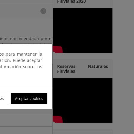
Fluviales 2020
 tiene encomendada por el
obre la sociedad estatal a
ros para mantener la
gación. Puede aceptar
Reservas Naturales
nformación sobre las
Fluviales
es
Aceptar cookies