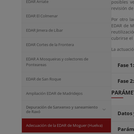
EDAR Arriate
posibles v
revisión de
EDAR El Colmenar
Por otro l
EDAR de Mo
EDAR Jimera de Líbar
reutilizaci
cubrirse e
EDAR Cortes de la Frontera
La actuació
EDAR A Mosqueiras y colectores de
Fase 1
Ponteareas
EDAR de San Roque
Fase 2
PARÁMET
Ampliación EDAR de Madridejos
Depuración de Sanxenxo y saneamiento
de Raxó
Datos 
Adecuación de la EDAR de Moguer (Huelva)
Paráme