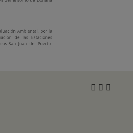
ión del entorno de Doñana
aluación Ambiental, por la
ación de las Estaciones
as-San Juan del Puerto-
Instagra
Twitter
Face