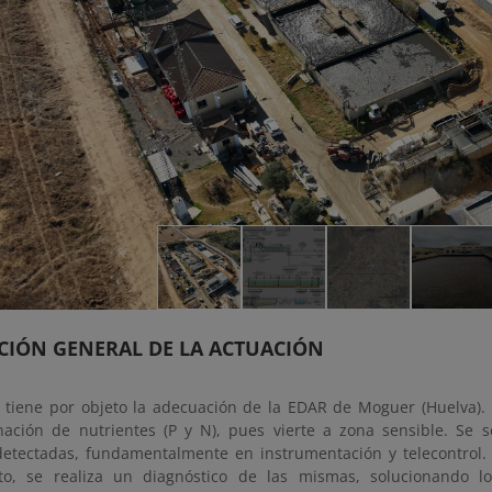
CIÓN GENERAL DE LA ACTUACIÓN
o tiene por objeto la adecuación de la EDAR de Moguer (Huelva).
nación de nutrientes (P y N), pues vierte a zona sensible. Se 
detectadas, fundamentalmente en instrumentación y telecontrol.
to, se realiza un diagnóstico de las mismas, solucionando l