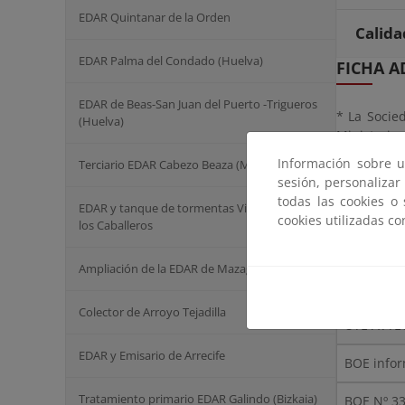
EDAR Quintanar de la Orden
Calida
EDAR Palma del Condado (Huelva)
FICHA A
EDAR de Beas-San Juan del Puerto -Trigueros
* La Socie
(Huelva)
Ministerio 
través de l
Información sobre u
Terciario EDAR Cabezo Beaza (Murcia)
sesión, personalizar
todas las cookies o
EDAR y tanque de tormentas Villafranca de
SITUACI
cookies utilizadas c
los Caballeros
Finalizad
Ampliación de la EDAR de Mazagón
Proyecto 
Colector de Arroyo Tejadilla
UTE ATTE
EDAR y Emisario de Arrecife
BOE infor
Tratamiento primario EDAR Galindo (Bizkaia)
BOE Nº 33