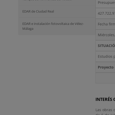
Presupues
EDAR de Ciudad Real
427.722,9
EDAR e instalación fotovoltaica de Vélez-
Fecha fir
Málaga
Miércoles,
SITUACI
Estudios p
Proyecto 
INTERÉS
Las obras d