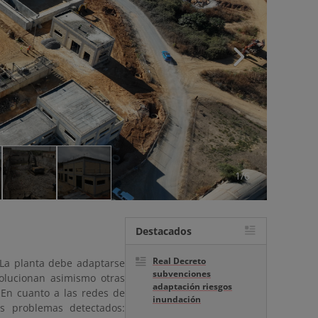
1/6
Destacados
Real Decreto
 La planta debe adaptarse
subvenciones
solucionan asimismo otras
adaptación riesgos
 En cuanto a las redes de
inundación
os problemas detectados: