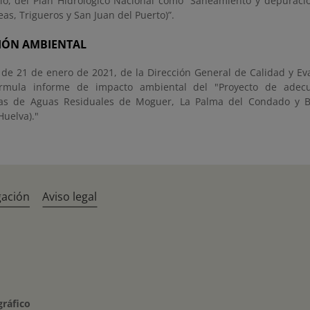
lio, del Plan Hidrológico Nacional como “Saneamiento y depurac
as, Trigueros y San Juan del Puerto)”.
IÓN AMBIENTAL
 de 21 de enero de 2021, de la Dirección General de Calidad y Ev
rmula informe de impacto ambiental del "Proyecto de adecu
as de Aguas Residuales de Moguer, La Palma del Condado y Be
Huelva)."
gación
Aviso legal
gráfico