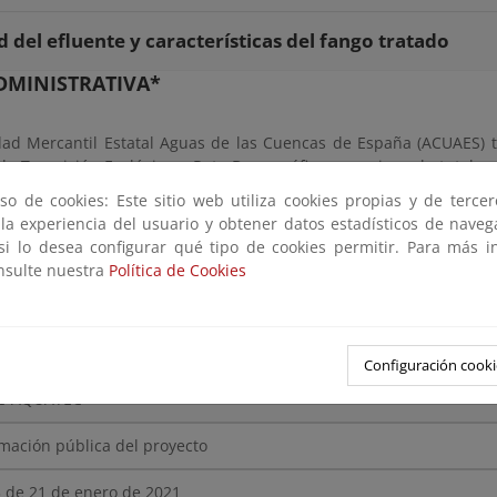
d del efluente y características del fango tratado
DMINISTRATIVA*
dad Mercantil Estatal Aguas de las Cuencas de España (ACUAES)
de Transición Ecológica y Reto Demográfico, que ejerce la tutela s
a Dirección General del Agua.
so de cookies: Este sitio web utiliza cookies propias y de terce
 la experiencia del usuario y obtener datos estadísticos de nave
 si lo desea configurar qué tipo de cookies permitir. Para más i
ÓN
onsulte nuestra
Política de Cookies
a
constructivo
Configuración cooki
C-AQUATEC
mación pública del proyecto
 de 21 de enero de 2021