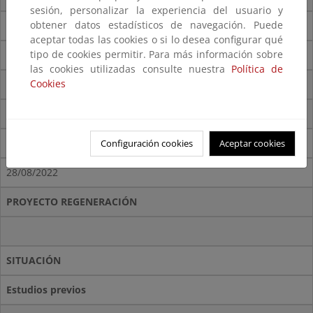
sesión, personalizar la experiencia del usuario y
obtener datos estadísticos de navegación. Puede
Dirección de obra
aceptar todas las cookies o si lo desea configurar qué
tipo de cookies permitir. Para más información sobre
INGIOPSA INGENIERIA, S.L
las cookies utilizadas consulte nuestra
Política de
Cookies
Presupuesto adjudicacion (IVA incluido)
427.722 €
Fecha firma contrato
Configuración cookies
Aceptar cookies
28/08/2022
PROYECTO REGENERACIÓN
SITUACIÓN
Estudios previos