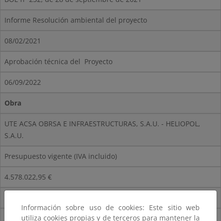
Informe Resolución ambiental del proyecto
08/02/2021
Aprobación técnica del Proyecto
06/09/2022
Obra
UTE ACSA OBRSA E INFRAESTRUCTURAS, S.A.U. - HELIOPOL,
S.A.U.
Presupuesto vigente (IVA incluido)
4.578.022,95 €
Fecha firma contrato
Información sobre uso de cookies: Este sitio web
utiliza cookies propias y de terceros para mantener la
22/12/2022