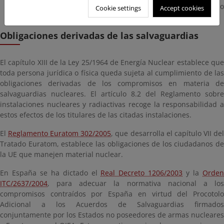
conjuntamente, han firmado el Protocolo Adicional a dicho
Cookie settings
Accept cookies
Acuerdo.
Obligaciones derivadas de las salvaguardias
El capítulo XIII de la Ley 25/1964 de Energía Nuclear establece que
toda persona jurídica o física queda sujeta al cumplimiento de las
obligaciones derivadas de los compromisos en materia de
salvaguardias nucleares. El artículo 8.2 del Reglamento sobre
instalaciones nucleares y radiactivas recoge la responsabilidad a
estos efectos de los titulares de las citadas instalaciones.
El
Reglamento Euratom 302/2005
, que desarrolla el capítulo VII de
Tratado Euratom, establece las obligaciones de los ciudadanos de
la UE que manejen material nuclear.
En España se ha dictado el
Real Decreto 1206/2003
y la
Orde
ITC/2637/2004
, para adecuar la normativa nacional a los
compromisos contraídos por España en virtud del Procotolo
Adicional a los Acuerdos de Salvaguardias firmados
conjuntamente por los Estados no poseedores de armas nucleares