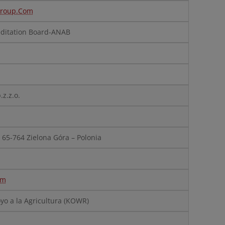
Group.Com
editation Board-ANAB
z.z.o.
- 65-764
Zielona Góra – Polonia
om
yo a la Agricultura
(KOWR)