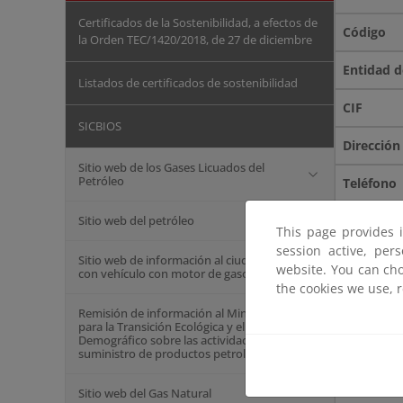
Certificados de la Sostenibilidad, a efectos de
la Orden TEC/1420/2018, de 27 de diciembre
Listados de certificados de sostenibilidad
SICBIOS
Sitio web de los Gases Licuados del
Petróleo
Sitio web del petróleo
This page provides 
session active, per
Sitio web de información al ciudadano
website. You can cho
con vehículo con motor de gasolina
the cookies we use, 
Remisión de información al Ministerio
para la Transición Ecológica y el Reto
Demográfico sobre las actividades de
suministro de productos petrolíferos
Sitio web del Gas Natural