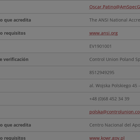
Oscar.Patino@AmSpec
The ANSI National Accr
www.ansi.org
EV1901001
Control Union Poland Sp.
8512949295
al. Wojska Polskiego 45 
+48 (0)68 452 34 39
polska@controlunion.c
Centro Nacional del Apo
www.kowr.gov.pl