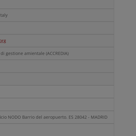
taly
org
i di gestione amientale
(ACCREDIA)
ficio NODO
Barrio del aeropuerto. ES 28042 - MADRID