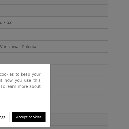
. z.o.o.
Warszawa - Polonia
as.com
cookies to keep your
out how you use this
tación
(PCA)
. To learn more about
ngs
Accept cookies