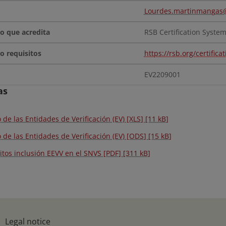
Lourdes.martinmangas
RSB Certification Syste
https://rsb.org/certificat
EV2209001
as
 de las Entidades de Verificación (EV) [XLS] [11 kB]
 de las Entidades de Verificación (EV) [ODS] [15 kB]
itos inclusión EEVV en el SNVS [PDF] [311 kB]
Legal notice