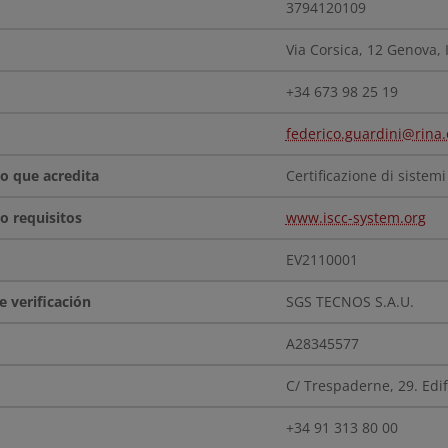
3794120109
Via Corsica, 12
Genova, I
+34 673 98 25 19
federico.guardini@rina.
Certificazione di sistem
www.iscc-system.org
EV2110001
SGS TECNOS S.A.U.
A28345577
C/ Trespaderne, 29. Edi
+34 91 313 80 00