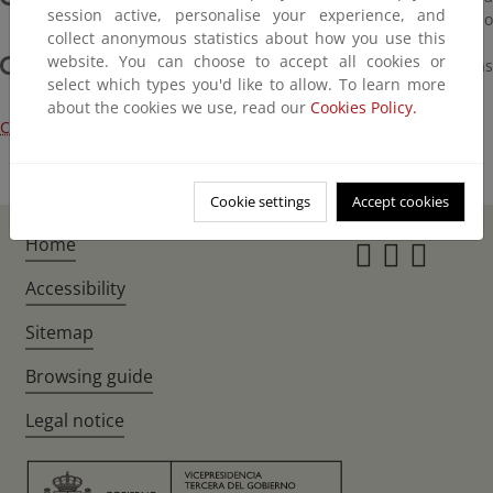
session active, personalise your experience, and
petición de informes y la resolución de otorgamiento o
collect anonymous statistics about how you use this
denegación según proceda.
website. You can choose to accept all cookies or
Finalmente se comunica a los interesados y demás
select which types you'd like to allow. To learn more
departamentos afectados.
about the cookies we use, read our
Cookies Policy.
Consultar Catálogo de Explosivos y Pirotecnia
Cookie settings
Accept cookies
Home
Instagr
Twitte
Fac
Accessibility
Sitemap
Browsing guide
Legal notice