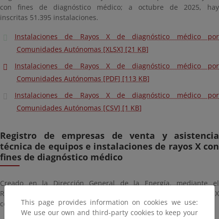
con fines de diagnóstico médico; a octubre de 2025, hay
inscritas 51.395 instalaciones.
Instalaciones de Rayos X de diagnóstico médico por
Comunidades Autónomas [XLSX] [21 KB]
Instalaciones de Rayos X de diagnóstico médico por
Comunidades Autónomas [PDF] [113 KB]
Instalaciones de Rayos X de diagnóstico médico por
Comunidades Autónomas [CSV] [1 KB]
Registro de empresas de venta y asistencia
técnica de equipos e instalaciones de rayos X con
fines de diagnóstico médico
Creado en la Dirección General de la Energía, mediante el
Reglamento sobre instalación y utilización de aparatos de rayos X
This page provides information on cookies we use:
con fines de diagnóstico médico.
We use our own and third-party cookies to keep your