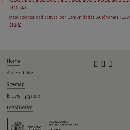
[119 KB]
Instalaciones Radiactivas por Comunidades Autónomas [CSV]
[1 KB]
Home
Instagr
Twitte
Fac
Accessibility
Sitemap
Browsing guide
Legal notice