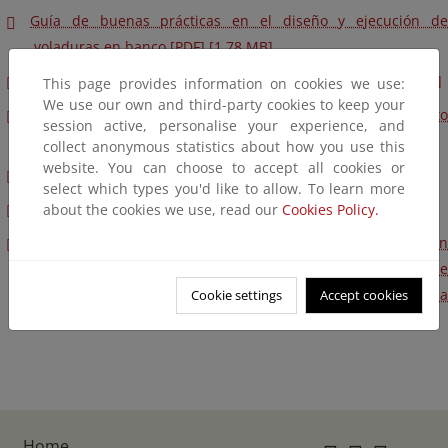
Guía de buenas prácticas en el diseño y ejecución de
voladuras en banco [PDF] [1,78 MB]
Guía de secaderos en la industria pirotécnica [PDF] [3,27 MB]
This page provides information on cookies we use:
We use our own and third-party cookies to keep your
Guía práctica para la Inspección de la ITC 10 del Reglamento
session active, personalise your experience, and
de explosivos [PDF] [2,4 MB]
collect anonymous statistics about how you use this
website. You can choose to accept all cookies or
Protocolo Perros y Pirotecnia
select which types you'd like to allow. To learn more
Conclusiones Informes CIPAE PIROTECNIA
about the cookies we use, read our
Cookies Policy.
Informe en relación con las unidades móviles de fabricación
de explosivos -MEMUs- y los equipos de bombeo de
emulsiones, suspensiones o geles, a granel de interior, con la
Cookie settings
Accept cookies
posibilidad de sensibilización del explosivo -EBISEs-.
Home