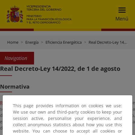
Menú
Home
Energía
Eficiencia Energética
Real Decreto-Ley 14/2022, de 1 de agosto
Navigation
Real Decreto-Ley 14/2022, de 1 de agosto
Normativa
Real Decreto-Ley 14/2022, de 1 de agosto
, de medidas d
This page provides information on cookies we use:
sostenibilidad económica en el ámbito del transporte, en materia
We use our own and third-party cookies to keep your
de becas y ayudas al estudio, así como de medidas de ahorro,
session active, personalise your experience, and
eficiencia energética y de reducción de la dependencia energética
collect anonymous statistics about how you use this
del gas natural (Versión Consolidada)
website. You can choose to accept all cookies or