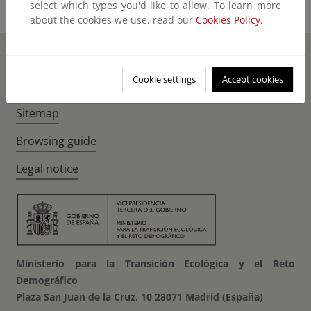
select which types you'd like to allow. To learn more
about the cookies we use, read our
Cookies Policy.
Home
Instagr
Twitte
Fac
Cookie settings
Accept cookies
Accessibility
Sitemap
Browsing guide
Legal notice
Ministerio para la Transición Ecológica y el Reto
Demográfico
Plaza San Juan de la Cruz, 10 28071 Madrid (España)