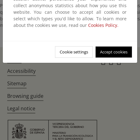
collect anonymous statistics about how you use this
Por tanto, la estructura documental se centrará en las normas
website. You can choose to accept all cookies or
que, a nivel estatal, se han establecido para regular este sector, si
select which types you'd like to allow. To learn more
bien conviene hacer una referencia a los acuerdos internacionales
about the cookies we use, read our
Cookies Policy.
más importantes que afectan al sector.
Cookie settings
Accept cookies
Home
Instagr
Twitte
Fac
Accessibility
Sitemap
Browsing guide
Legal notice