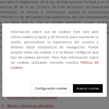
aprueba el Reglamento de la Ley de Expropiación Forzosa y en el
artículo 36 de la Ley 21/2013, de 9 de diciembre, de Evaluación
Ambiental, se somete a información pública el denominado
“PROYECTO DE RECUPERACIÓN AMBIENTAL DEL RÍO MANZANARES
A SU PASO POR EL T.M. DE GETAFE (MADRID)” (Clave: 03.418-
0256/2111), la relación de bienes y derechos afectados, así como
Información sobre uso de cookies: Este sitio web
el Estudio de Impacto Ambiental, durante un plazo de treinta (30)
utiliza cookies propias y de terceros para mantener la
días hábiles (el plazo finalizó el 11 de marzo de 2025).
sesión, personalizar la experiencia del usuario y
Clave: 03.418-0256/2111
obtener datos estadísticos de navegación. Puede
aceptar todas las cookies o si lo desea configurar qué
Memoria y anejos
tipo de cookies permitir. Para más información sobre
las cookies utilizadas consulte nuestra
Política de
Planos
Cookies
Pliego
Presupuesto
Configuración cookies
Aceptar cookies
Estudio de impacto ambiental
Documento síntesis ambiental
Bienes y derechos afectados