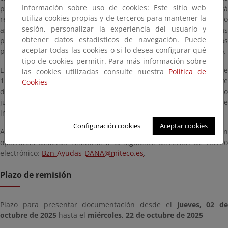
Información sobre uso de cookies: Este sitio web
puedan hacerse por otras personas o entidades. Asimismo, podrá
utiliza cookies propias y de terceros para mantener la
recabarse directamente la opinión de las organizaciones o
sesión, personalizar la experiencia del usuario y
asociaciones reconocidas por ley que agrupen o representen a las
obtener datos estadísticos de navegación. Puede
personas cuyos derechos o intereses legítimos se vieren afectados
aceptar todas las cookies o si lo desea configurar qué
por la norma y cuyos fines guarden relación directa con su objeto.
tipo de cookies permitir. Para más información sobre
El plazo mínimo de esta audiencia e información públicas será de
las cookies utilizadas consulte nuestra
Política de
15 días hábiles, y podrá ser reducido hasta un mínimo de siete
Cookies
días hábiles cuando razones debidamente motivadas así lo
justifiquen; así como cuando se aplique la tramitación urgente de
iniciativas normativas, tal y como se establece en el artículo 27.2.
Configuración cookies
Aceptar cookies
A tal efecto, las observaciones y opiniones que se estimen
oportunas deberán remitirse a la siguiente dirección de correo
electrónico:
Bzn-Ayudas-DANA@miteco.es
.
Plazo de remisión
Plazo para presentar documentación desde el
jueves, 02 de
octubre de 2025
hasta el
miércoles, 22 de octubre de 2025