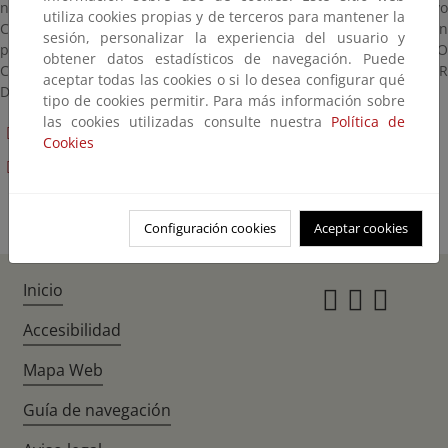
noviembre, de 1 de octubre, del Procedimiento Administrativo
utiliza cookies propias y de terceros para mantener la
Común de las Administraciones Públicas, se somete a información
sesión, personalizar la experiencia del usuario y
pública la “SEPARATA DE EXPROPIACIONES DEL PROYECTO
obtener datos estadísticos de navegación. Puede
CONSTRUCTIVO DE LA AMPLIACIÓN Y REMODELACIÓN DE LA EDAR
aceptar todas las cookies o si lo desea configurar qué
DE PALMA II”. Clave: 11.307- 0473/2111.
tipo de cookies permitir. Para más información sobre
las cookies utilizadas consulte nuestra
Política de
Planos
Cookies
Separata de expropiaciones
Configuración cookies
Aceptar cookies
Inicio
Instagr
Twitte
Fac
Accesibilidad
Mapa Web
Guía de navegación