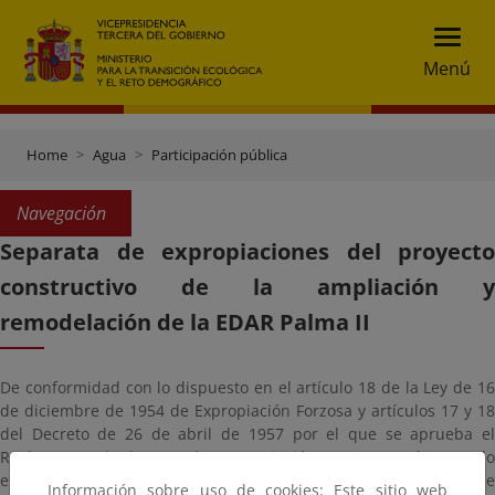
Menú
Home
Agua
Participación pública
Navegación
Separata de expropiaciones del proyecto
constructivo de la ampliación y
remodelación de la EDAR Palma II
De conformidad con lo dispuesto en el artículo 18 de la Ley de 16
de diciembre de 1954 de Expropiación Forzosa y artículos 17 y 18
del Decreto de 26 de abril de 1957 por el que se aprueba el
Reglamento de la Ley de Expropiación Forzosa; así como lo
establecido en el artículo 83 de la ley 39/2015, de 26 de
Información sobre uso de cookies: Este sitio web