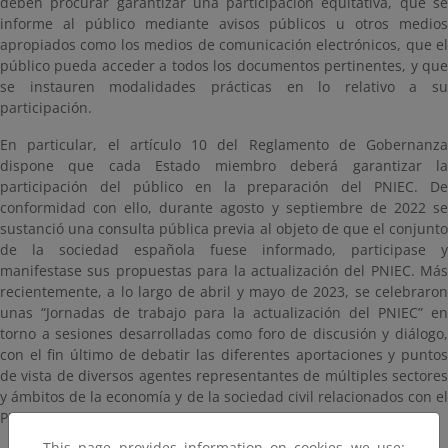
deben procurar garantizar una participación equitativa, que se
informe al público mediante avisos públicos u otros medios
apropiados como los medios de comunicación electrónicos, que el
público pueda acceder a todos los documentos pertinentes, y que
se instauren modalidades prácticas en lo relativo a su
participación.
En particular, el artículo 10 del Reglamento de Gobernanza
dispone que cada Estado miembro deberá garantizar la
participación del público en la preparación del PNIEC. De
conformidad con ello, durante agosto y septiembre de 2022 se
sustanció una consulta pública previa al objeto de que el conjunto
de la sociedad española fuese informado, participase y
manifestase sus propuestas para la actualización del PNIEC. Más
recientemente, a lo largo de abril y mayo de 2023, se celebraron
unas “Jornadas de trabajo para la actualización del PNIEC” en
torno a sesiones desarrolladas como foro de discusión y diálogo,
con el fin último de debatir las diferentes aportaciones y puntos
de vista de diversos agentes representantes de múltiples sectores
y ámbitos de la economía y de la sociedad civil relacionados con el
PNIEC.
This page provides information on cookies we use: