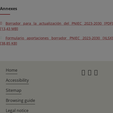
Annexes
Borrador para la actualización del PNIEC 2023-2030 [PDF]
[13,43 MB]
Formulario aportaciones borrador PNIEC 2023-2030 [XLSX]
[38,85 KB]
Home
Instagr
Twitte
Fac
Accessibility
Sitemap
Browsing guide
Legal notice