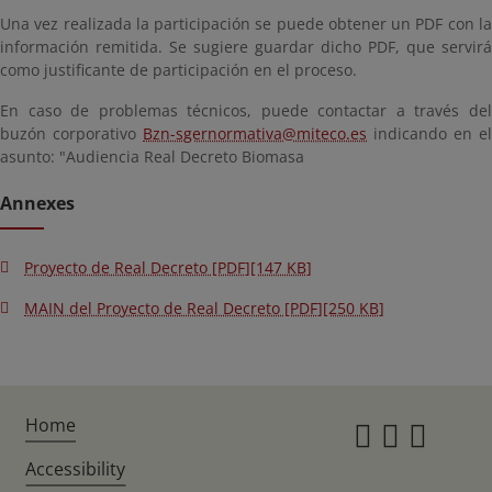
Una vez realizada la participación se puede obtener un PDF con la
información remitida. Se sugiere guardar dicho PDF, que servirá
como justificante de participación en el proceso.
En caso de problemas técnicos, puede contactar a través del
buzón corporativo
Bzn-sgernormativa@miteco.es
indicando en el
asunto: "Audiencia Real Decreto Biomasa
Annexes
Proyecto de Real Decreto [PDF][147 KB]
MAIN del Proyecto de Real Decreto [PDF][250 KB]
Home
Instagr
Twitte
Fac
Accessibility