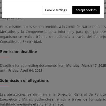
se trasponen solo algunos de los aspectos englobados en dicha
consulta pública previa, quedando pendiente regular las demás
Cookie settings
Accept cookies
materias en otra normativa que se tramitará de forma
independiente.
Estos mismos textos se han remitido a la Comisión Nacional de los
Mercados y la Competencia para informe y para que por ese
organismo se realice trámite de audiencia a través del Consejo
Consultivo de Electricidad.
Remission deadline
Deadline for submitting documents from
Monday, March 17, 2025
until
Friday, April 04, 2025
Submission of allegations
Las alegaciones se dirigirán a la Dirección General de Política
Energética y Minas, pudiéndose remitir a través de formulario
habilitado mediante el siguiente enlace: