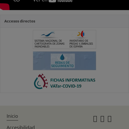
Accesos directos
Inicio
Instagr
Twitte
Fac
Accesibilidad