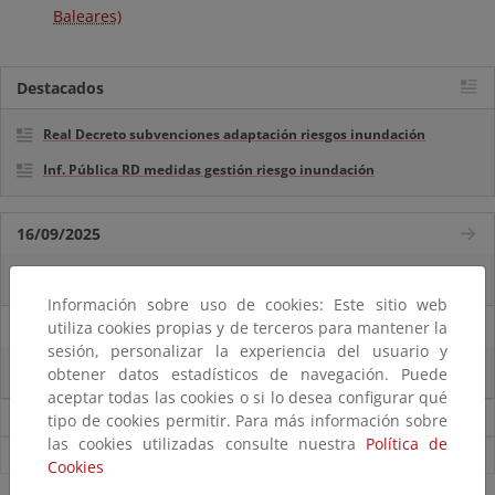
Baleares)
Destacados
Real Decreto subvenciones adaptación riesgos inundación
Inf. Pública RD medidas gestión riesgo inundación
16/09/2025
La reserva hídrica española se encuentra al 57,1% de su capacidad
Información sobre uso de cookies: Este sitio web
10/09/2025
utiliza cookies propias y de terceros para mantener la
sesión, personalizar la experiencia del usuario y
La reserva hídrica española se encuentra al 58,2% de su capacidad
obtener datos estadísticos de navegación. Puede
aceptar todas las cookies o si lo desea configurar qué
Noticias sobre Agua
tipo de cookies permitir. Para más información sobre
las cookies utilizadas consulte nuestra
Política de
Ver todas las noticias
Cookies