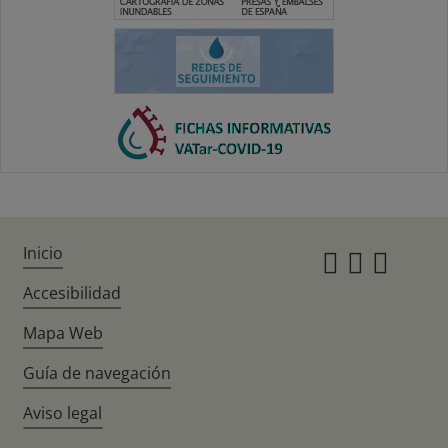
Inicio
Instagr
Twitte
Fac
Accesibilidad
Mapa Web
Guía de navegación
Aviso legal