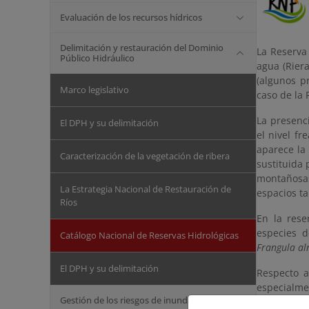
Evaluación de los recursos hídricos
Delimitación y restauración del Dominio
La Reserva
Público Hidráulico
agua (Rier
(algunos p
Marco legislativo
caso de la 
La presenc
El DPH y su delimitación
el nivel fr
aparece la
Caracterización de la vegetación de ribera
sustituida 
montañosas
La Estrategia Nacional de Restauración de
espacios t
Ríos
En la rese
especies 
Catálogo Nacional de Reservas Hidrológicas
Frangula al
El DPH y su delimitación
Respecto a
especialme
Gestión de los riesgos de inundación
obstante, 