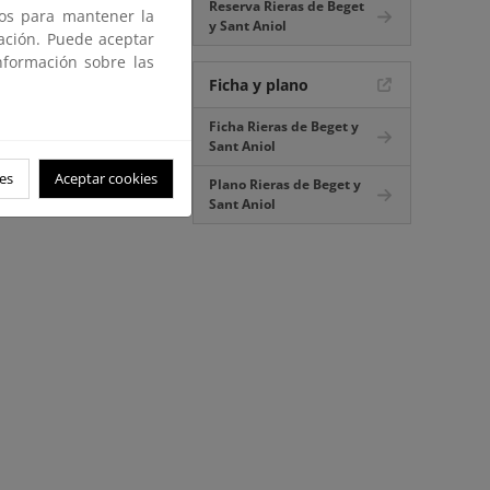
Reserva Rieras de Beget
ros para mantener la
y Sant Aniol
gación. Puede aceptar
nformación sobre las
Ficha y plano
Ficha Rieras de Beget y
Sant Aniol
es
Aceptar cookies
Plano Rieras de Beget y
Sant Aniol