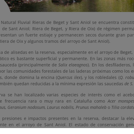
 Natural Fluvial Rieras de Beget y Sant Aniol se encuentra consti
a de Sant Aniol; Riera de Beget, y Riera de Oix) de régimen pe
resentan un fuerte estiaje y permanecen secos durante gran par
Riera de Oix y algunos tramos del arroyo de Sant Aniol).
ia de alisedas en la reserva, especialmente en el arroyo de Bege
eático es bastante superficial y permanente. En las zonas más roc
 sauceda (principalmente de
Salix elaeagnos
). En los desfiladeros,
por las comunidades forestales de las laderas próximas como los e
, donde domina la encina (
Quercus ilex
), y los robledales (
Q. robu
ambién quedan reducidas a la mínima expresión las saucedas
de S
rva se han localizado varias especies de interés como el acebo
de frecuencia rara o muy rara en Cataluña como
Acer monspess
nus, Geranium nodosum, Laurus nobilis, Prunus mahaleb
o
Tilia cordat
 presiones e impactos presentes en la reserva, destacar la elev
nte en el arroyo de Sant Aniol. El estado de conservación gen
bueno.