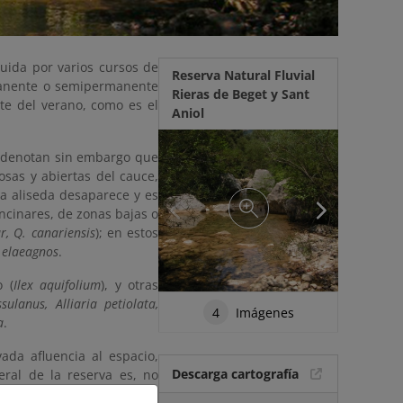
tuida por varios cursos de
Reserva Natural Fluvial
rmanente o semipermanente
Rieras de Beget y Sant
te del verano, como es el
Aniol
t, denotan sin embargo que
osas y abiertas del cauce,
 la aliseda desaparece y es
ncinares, de zonas bajas o
r, Q. canariensis
); en estos
. elaeagnos
.
 (
Ilex aquifolium
), y otras
ulanus, Alliaria petiolata,
4
Imágenes
a
.
ada afluencia al espacio,
Descarga cartografía
eral de la reserva es, no