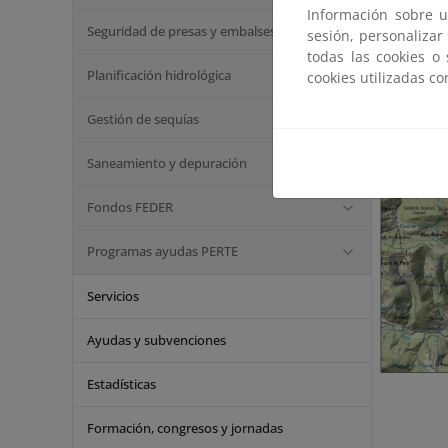
Información sobre u
Seguridad de presas y embalses
sesión, personalizar
todas las cookies o
Planificación hidrológica
cookies utilizadas c
Gestión de sequías
Saneamiento y depuración
Fondos FEDER
Programas ayudas PERTE
Servicios
Ayudas y subvenciones
Estadísticas
Formación, congresos y jornadas