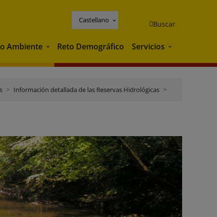
Castellano
Buscar
o Ambiente
Reto Demográfico
Servicios
Medio Ambiente
Servicios
s
Información detallada de las Reservas Hidrológicas
Distrito de Cuen