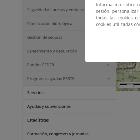
Información sobre u
Seguridad de presas y embalses
sesión, personalizar
todas las cookies o
Planificación hidrológica
cookies utilizadas c
Gestión de sequías
Saneamiento y depuración
Fondos FEDER
Programas ayudas PERTE
Servicios
Ayudas y subvenciones
Estadísticas
Formación, congresos y jornadas