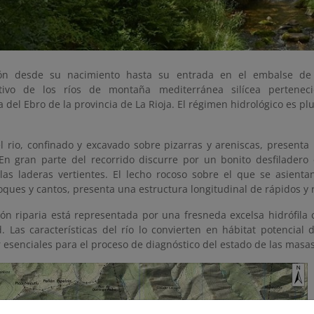
tón desde su nacimiento hasta su entrada en el embalse de
ativo de los ríos de montaña mediterránea silícea pertenec
a del Ebro de la provincia de La Rioja. El régimen hidrológico es pl
el rio, confinado y excavado sobre pizarras y areniscas, present
. En gran parte del recorrido discurre por un bonito desfiladero
las laderas vertientes. El lecho rocoso sobre el que se asient
oques y cantos, presenta una estructura longitudinal de rápidos y
ión riparia está representada por una fresneda excelsa hidrófila
d. Las características del río lo convierten en hábitat potencial
 esenciales para el proceso de diagnóstico del estado de las masa