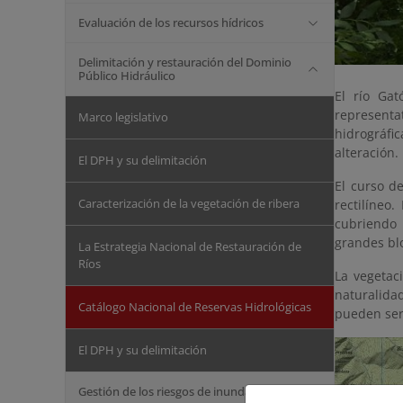
Evaluación de los recursos hídricos
Delimitación y restauración del Dominio
Público Hidráulico
El río Ga
represent
Marco legislativo
hidrográfic
alteración.
El DPH y su delimitación
El curso d
Caracterización de la vegetación de ribera
rectilíneo
cubriendo 
grandes bl
La Estrategia Nacional de Restauración de
Ríos
La vegetac
naturalida
Catálogo Nacional de Reservas Hidrológicas
pueden ser
El DPH y su delimitación
Gestión de los riesgos de inundación