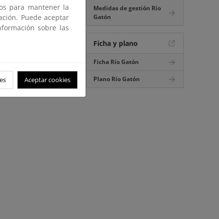
ros para mantener la
Medidas de gestión Río
gación. Puede aceptar
Gatón
nformación sobre las
Ficha y plano
Ficha Río Gatón
Plano Río Gatón
es
Aceptar cookies