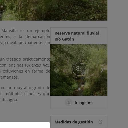
 Mansilla es un ejemplo
Reserva natural fluvial
ientes a la demarcación
Río Gatón
uvio-nival, permanente, sin
a un trazado prácticamente
 con encinas (
Quercus ilex
)
an coluviones en forma de
 remansos.
 con un muy alto grado de
 de múltiples especies que
s de agua.
4
Imágenes
Medidas de gestión