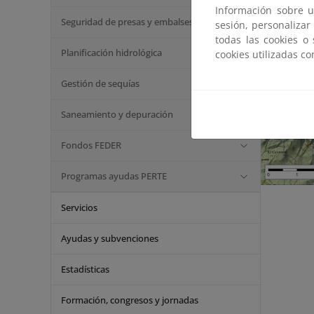
Información sobre u
Seguridad de presas y embalses
sesión, personalizar
todas las cookies o
Planificación hidrológica
cookies utilizadas c
Gestión de sequías
Saneamiento y depuración
Fondos FEDER
Programas ayudas PERTE
Servicios
Ayudas y subvenciones
Estadísticas
Formación, congresos y jornadas