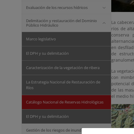
Evaluación de los recursos hídricos
Delimitación y restauración del Dominio
La cabecer
Público Hidráulico
ríos de alt
conserva 
Marco legislativo
alternancia
en desfila
El DPH y su delimitación
de estruct
granulomet
Caracterización de la vegetación de ribera
La vegetac
con mimbre
La Estrategia Nacional de Restauración de
potencial 
Ríos
de las mas
el medio hi
Catálogo Nacional de Reservas Hidrológicas
El DPH y su delimitación
Gestión de los riesgos de inundación