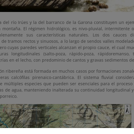
a del río Irúes y la del barranco de la Garona constituyen un eje
a montaña. El régimen hidrológico, es nivo-pluvial, intermitente 
plenamente sus características naturales. Los dos cauces di
 de tramos rectos y sinuosos, a lo largo de sendos valles modelado
dero cuyas paredes verticales alcanzan el propio cauce, el cual m
uras longitudinales (salto-poza, rápido-poza, rápidoremanso, 
rías en el lecho, con predominio de cantos y gravas sedimentos 
ión ribereña está formada en muchos casos por formaciones zonale
ras calcófilas pirenaico-cantábrica. El sistema fluvial consider
de múltiples especies que pueden ser esenciales para el proceso 
as de agua, manteniendo inalterada su continuidad longitudinal y
porreico.