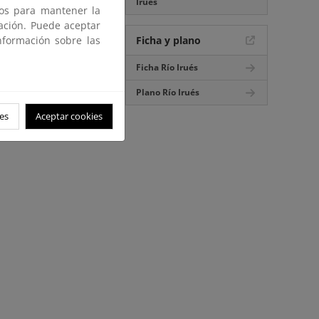
Irués
ros para mantener la
gación. Puede aceptar
nformación sobre las
Ficha y plano
Ficha Río Irués
Plano Río Irués
es
Aceptar cookies