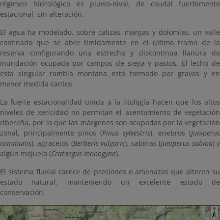
régimen hidrológico es pluvio-nival, de caudal fuertemente
estacional, sin alteración.
El agua ha modelado, sobre calizas, margas y dolomías, un valle
confinado que se abre tímidamente en el último tramo de la
reserva configurando una estrecha y discontinua llanura de
inundación ocupada por campos de siega y pastos. El lecho de
esta singular rambla montana está formado por gravas y en
menor medida cantos.
La fuerte estacionalidad unida a la litología hacen que los altos
niveles de xericidad no permitan el asentamiento de vegetación
ribereña, por lo que las márgenes son ocupadas por la vegetación
zonal, principalmente pinos (
Pinus sylvestris
), enebros (
Juniperus
communis
), agracejos (
Berberis vulgaris
), sabinas (
Juniperus sabina
) 
algún majuelo (
Crataegus monogyna
).
El sistema fluvial carece de presiones o amenazas que alteren su
estado natural, manteniendo un excelente estado de
conservación.