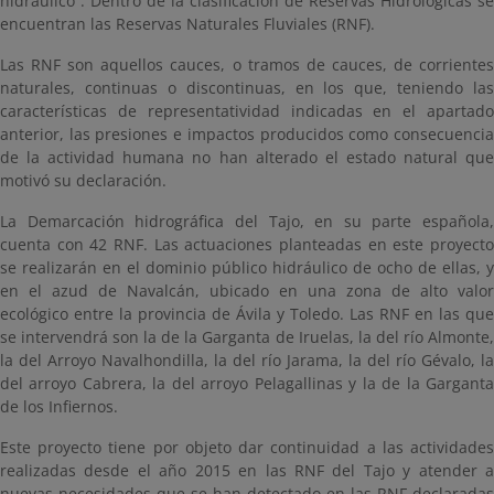
hidráulico”. Dentro de la clasificación de Reservas Hidrológicas se
encuentran las Reservas Naturales Fluviales (RNF).
Las RNF son aquellos cauces, o tramos de cauces, de corrientes
naturales, continuas o discontinuas, en los que, teniendo las
características de representatividad indicadas en el apartado
anterior, las presiones e impactos producidos como consecuencia
de la actividad humana no han alterado el estado natural que
motivó su declaración.
La Demarcación hidrográfica del Tajo, en su parte española,
cuenta con 42 RNF. Las actuaciones planteadas en este proyecto
se realizarán en el dominio público hidráulico de ocho de ellas, y
en el azud de Navalcán, ubicado en una zona de alto valor
ecológico entre la provincia de Ávila y Toledo. Las RNF en las que
se intervendrá son la de la Garganta de Iruelas, la del río Almonte,
la del Arroyo Navalhondilla, la del río Jarama, la del río Gévalo, la
del arroyo Cabrera, la del arroyo Pelagallinas y la de la Garganta
de los Infiernos.
Este proyecto tiene por objeto dar continuidad a las actividades
realizadas desde el año 2015 en las RNF del Tajo y atender a
nuevas necesidades que se han detectado en las RNF declaradas