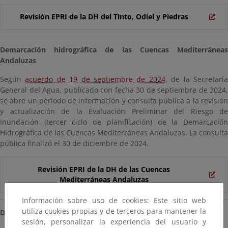
Revisión EPRI de la DH del Tinto, Odiel y Piedras
Demarcación hidrográfica de las Cuencas Mediterráneas
Andaluzas
Según
acuerdo de 19 de septiembre de 2024
, de la Secretarí
General del Agua, publicado con fecha 30 de septiembre de 2024,
se abre un periodo de información y consulta pública a la revisión
y actualización de la Evaluación Preliminar del Riesgo de
Inundación (tercer ciclo de planificación) de la Demarcación
Hidrográfica de las Cuencas Mediterráneas Andaluzas. La consulta
pública finalizó el 30 de diciembre de 2024.
Revisión EPRI de la DH de las Cuencas
Mediterráneas Andaluzas
Información sobre uso de cookies: Este sitio web
utiliza cookies propias y de terceros para mantener la
Demarcación hidrográfica de El Hierro
sesión, personalizar la experiencia del usuario y