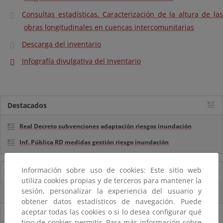
Consultas estadísticas. Caracterización de la altura de las
obras longitudinales en cuencas intercomunitarias
Descarga del inventario
Infografía divulgativa del Inventario
Destacados
Real Decreto subvenciones adaptación riesgos inundación
Inf. Pública RD medidas gestión riesgo inundación
Información sobre uso de cookies: Este sitio web
16/09/2025
utiliza cookies propias y de terceros para mantener la
sesión, personalizar la experiencia del usuario y
La reserva hídrica española se encuentra al 57,1% de su capacidad
obtener datos estadísticos de navegación. Puede
aceptar todas las cookies o si lo desea configurar qué
10/09/2025
tipo de cookies permitir. Para más información sobre