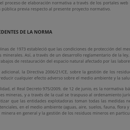
 el proceso de elaboración normativa a través de los portales web
 pública previa respecto al presente proyecto normativo.
EDENTES DE LA NORMA
Minas de 1973 estableció que las condiciones de protección del m
s minerales. Así, a través de un desarrollo reglamentario de la le
trabajos de restauración del espacio natural afectado por las labor
dicional, la Directiva 2006/21/CE, sobre la gestión de los residu
reducir cualquier efecto adverso sobre el medio ambiente y la sal
lidad, el Real Decreto 975/2009, de 12 de junio, es la normativa bá
es mineras, y a través de la cual se traspuso al ordenamiento juríd
ntizar que las entidades explotadoras toman todas las medidas nec
tenciales, en el medio ambiente (aguas, aire, suelos, fauna, flora
d minera en general y la gestión de los residuos mineros en particu