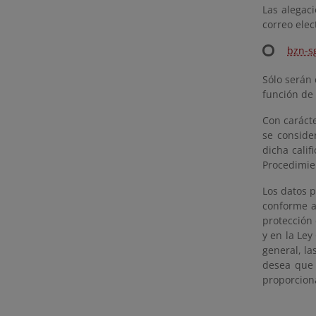
Las alegac
correo elec
bzn-s
Sólo serán 
función de 
Con carácte
se conside
dicha cali
Procedimie
Los datos p
conforme a
protección 
y en la Ley
general, la
desea que 
proporciona