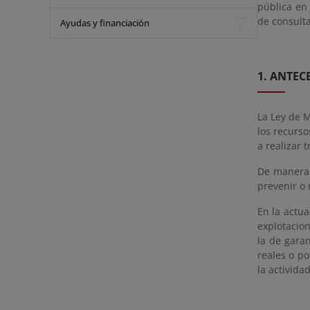
pública en
de consulta
Ayudas y financiación
1. ANTEC
La Ley de 
los recurso
a realizar 
De manera a
prevenir o 
En la actua
explotacion
la de gara
reales o po
la activida