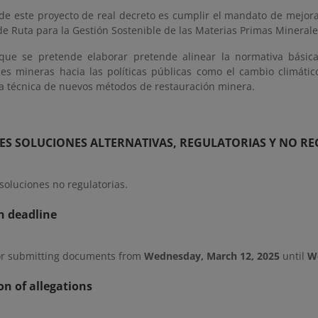
 de este proyecto de real decreto es cumplir el mandato de mejora
de Ruta para la Gestión Sostenible de las Materias Primas Minerale
ue se pretende elaborar pretende alinear la normativa básica 
nes mineras hacia las políticas públicas como el cambio climático
la técnica de nuevos métodos de restauración minera.
LES SOLUCIONES ALTERNATIVAS, REGULATORIAS Y NO R
soluciones no regulatorias.
n deadline
or submitting documents from
Wednesday, March 12, 2025
until
We
n of allegations