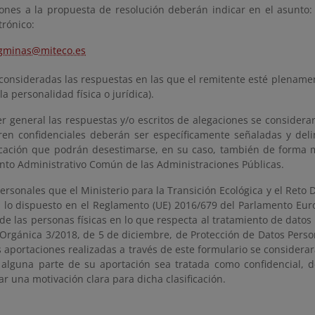
iones a la propuesta de resolución deberán indicar en el asunto: 
trónico:
gminas@miteco.es
consideradas las respuestas en las que el remitente esté plenamen
la personalidad física o jurídica).
r general las respuestas y/o escritos de alegaciones se considerar
ren confidenciales deberán ser específicamente señaladas y del
ficación que podrán desestimarse, en su caso, también de forma 
nto Administrativo Común de las Administraciones Públicas.
ersonales que el Ministerio para la Transición Ecológica y el Ret
 lo dispuesto en el Reglamento (UE) 2016/679 del Parlamento Europ
de las personas físicas en lo que respecta al tratamiento de datos 
 Orgánica 3/2018, de 5 de diciembre, de Protección de Datos Perso
s aportaciones realizadas a través de este formulario se considerar
alguna parte de su aportación sea tratada como confidencial, d
r una motivación clara para dicha clasificación.