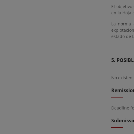
El objetivo
en la Hoja 
La norma q
explotacio
estado de 
5. POSIB
No existen 
Remissio
Deadline f
Submissio