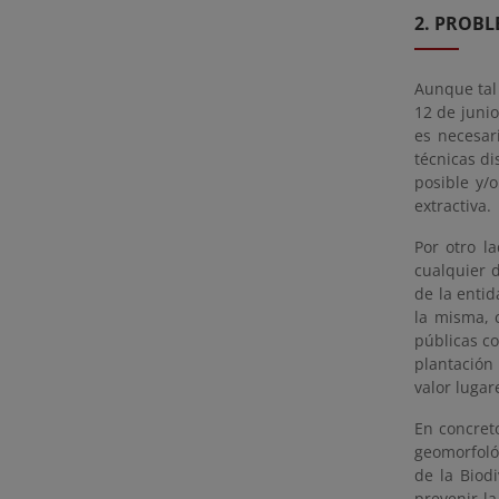
2. PROBL
Aunque tal
12 de junio
es necesar
técnicas di
posible y/o
extractiva.
Por otro l
cualquier d
de la enti
la misma, 
públicas co
plantación
valor lugar
En concret
geomorfológ
de la Biod
prevenir la