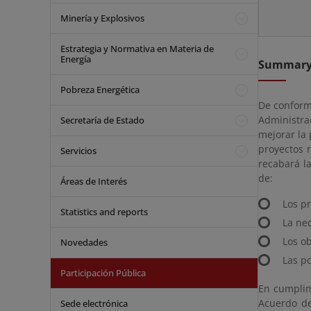
Minería y Explosivos
Estrategia y Normativa en Materia de
Energía
Summar
Pobreza Energética
De conformi
Administra
Secretaría de Estado
mejorar la 
proyectos 
Servicios
recabará l
de:
Áreas de Interés
Los pr
Statistics and reports
La ne
Los ob
Novedades
Las po
Participación Pública
En cumplim
Acuerdo de
Sede electrónica