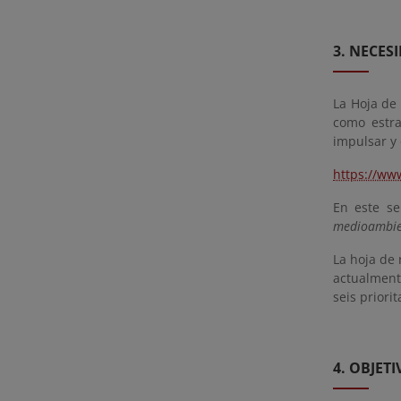
3. NECE
La Hoja de
como estra
impulsar y 
https://ww
En este se
medioambien
La hoja de 
actualmente
seis priori
4. OBJET