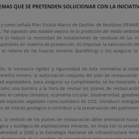
EMAS QUE SE PRETENDEN SOLUCIONAR CON LA INICIATI
 y como señala Plan Estatal Marco de Gestión de Residuos (PEMAR) 
, “
ha supuesto una notable mejora en la protección del medio ambiente 
io (i) reducir la necesidad de instalaciones de residuos de las i
sponibles en materia de prevención, (ii) impulsar la valorización 
 el relleno de los huecos mineros (backfilling) o (iii) asegurar 
ado, la necesaria rigidez y rigurosidad de esta normativa al est
erecho minero, la autorización conjunta del plan de restauración 
dad explotadora, para asegurar su cumplimiento, se ha mostrado,
como una barrera a la hora de revisar los planes de restauración 
mo el cambio climático, economía circular, biodiversidad, geodiver
 de especies vegetales como sumidero de CO2, introducir energía
es de interés geológico o contribuir a la preservación del patrimoni
o, la revisión de los planes de restauración debe orientarse haci
ica y ecológica de explotaciones mineras, en línea con lo previsto
iversidad a 2030 y la Estrategia Nacional de Infraestructura Verd
 disminución de la pérdida de conectividad entre espacios natural