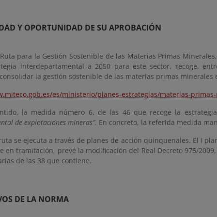
SIDAD Y OPORTUNIDAD DE SU APROBACIÓN
 Ruta para la Gestión Sostenible de las Materias Primas Minerales
tegia interdepartamental a 2050 para este sector, recoge, entr
consolidar la gestión sostenible de las materias primas minerales e
w.miteco.gob.es/es/ministerio/planes-estrategias/materias-primas
ntido, la medida número 6, de las 46 que recoge la estrategi
tal de explotaciones mineras”.
En concreto, la referida medida m
ruta se ejecuta a través de planes de acción quinquenales. El I p
 en tramitación, prevé la modificación del Real Decreto 975/2009, d
tarias de las 38 que contiene.
IVOS DE LA NORMA