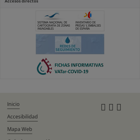
Accesos directos
Inicio
Instagr
Twitte
Fac
Accesibilidad
Mapa Web