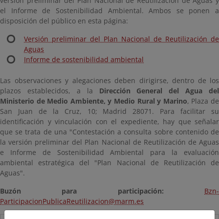
versión preliminar del Plan Nacional de Reutilización de Aguas y
el Informe de Sostenibilidad Ambiental. Ambos se ponen a
disposición del público en esta página:
Versión preliminar del Plan Nacional de Reutilización de
Aguas
Informe de sostenibilidad ambiental
Las observaciones y alegaciones deben dirigirse, dentro de los
plazos establecidos, a la
Dirección General del Agua del
Ministerio de Medio Ambiente, y Medio Rural y Marino
, Plaza d
San Juan de la Cruz, 10; Madrid 28071. Para facilitar su
identificación y vinculación con el expediente, hay que señalar
que se trata de una "Contestación a consulta sobre contenido de
la versión preliminar del Plan Nacional de Reutilización de Aguas
e Informe de Sostenibilidad Ambiental para la evaluación
ambiental estratégica del "Plan Nacional de Reutilización de
Aguas".
Buzón para participación:
Bzn
ParticipacionPublicaReutilizacion@marm.es