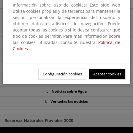
Destacados
Información sobre uso de cookies: Este sitio web
utiliza cookies propias y de terceros para mantener la
Real Decreto subvenciones adaptación riesgos inundación
sesión, personalizar la experiencia del usuario y
obtener datos estadísticos de navegación. Puede
Inf. Pública RD medidas gestión riesgo inundación
aceptar todas las cookies o si lo desea configurar qué
tipo de cookies permitir. Para más información sobre
16/09/2025
las cookies utilizadas consulte nuestra
Política de
Cookies
La reserva hídrica española se encuentra al 57,1% de su capacidad
10/09/2025
Configuración cookies
Aceptar cookies
La reserva hídrica española se encuentra al 58,2% de su capacidad
Noticias sobre Agua
Ver todas las noticias
Reservas Naturales Fluviales 2020