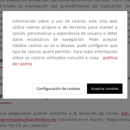
iniciado la tramitación del procedimiento de evaluación de
impacto ambiental ordinaria del proyecto de construcción de un
Almacén Temporal Individualizado de capacidad total (ATI-100) en
Información sobre o uso de rastros: este sitio web
la Central Nuclear de Cofrentes, que tiene por objeto la obtención
utiliza rastros propios e de terceiros para manter a
de la Declaración de impacto ambiental. El órgano competente
sesión, personalizar a experiencia do usuario e obter
para autorizar el proyecto es la Dirección General de Política
datos estatísticos de navegación. Pode aceptar
Energética y Minas del Ministerio para la Transición Ecológica y el
tódolos rastros ou se o desexa, pode configurar que
Reto Demográfico.
tipo de rastros quere permitir. Para máis información
sobre os rastros utilizados consulte a nosa ;
política
Prazo de remisión
de rastros
Prazo para enviar documentos a partir do día
xoves, 02 d
novembro de 2023
ata o día
martes, 19 de decembro de 2023
Configuración de cookies
Aceptar cookies
Presentación de alegacións
Las alegaciones podrán remitirse a la dirección de correo:
bzn-
sgenergianuclear@miteco.es
indicando en el asunto: "Alegaciones
ATI-100 CN de Cofrentes"