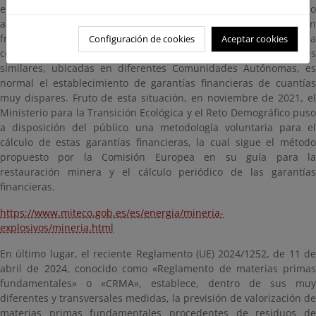
encontrarse situaciones en las que el importe de la garantía no
alcanza a cubrir el coste de la restauración minera, siendo, con
frecuencia, muy significativa la diferencia entre la garantía
Configuración de cookies
Aceptar cookies
constituida y el coste de ejecución. Asimismo, para explotaciones
similares, ubicadas en diferentes Comunidades Autónomas, es
normal el establecimiento de garantías financieras de cuantías
muy dispares. Fruto de esta situación, en noviembre de 2021, el
Ministerio para la Transición Ecológica y el Reto Demográfico puso
a disposición del público una metodología voluntaria para el
cálculo de estas garantías financieras, la cual sigue el método
propuesto por la Comisión Europea en su guía para la
restauración minera y el cálculo periódico de las garantías
financieras.
https://www.miteco.gob.es/es/energia/mineria-
explosivos/mineria.html
En último lugar, el reciente Reglamento (UE) 2024/1252, de 11 de
abril de 2024, conocido como «Reglamento de materias primas
fundamentales» o «CRMA», establece, dentro de sus muy
diferentes y transversales medidas, la previsión de valorización de
materias primas fundamentales procedentes de residuos de