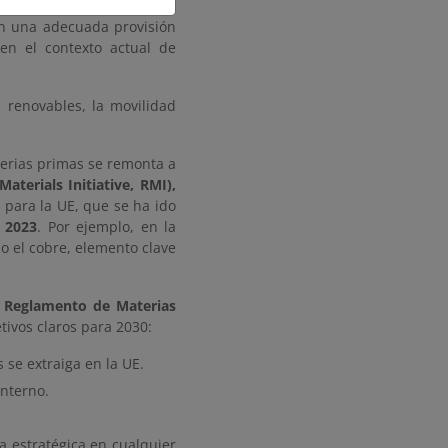
neración basado en fuentes
en una adecuada provisión
 en el contexto actual de
 renovables, la movilidad
aterias primas se remonta a
aterials Initiative, RMI),
s
para la UE, que se ha ido
 2023
. Por ejemplo, en la
, o el cobre, elemento clave
l
Reglamento de Materias
tivos claros para 2030:
se extraiga en la UE.
interno.
 estratégica en cualquier