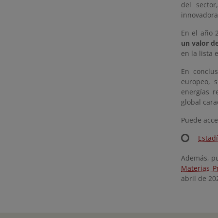
del secto
innovadora
En el año 
un valor d
en la list
En conclus
europeo, s
energías r
global cara
Puede acced
Estad
Además, pu
Materias P
abril de 20