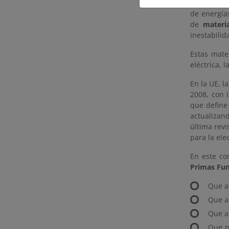
Por su par
de energía
de
materi
inestabilid
Estas mate
eléctrica, l
En la UE, l
2008, con 
que defin
actualizan
última revi
para la ele
En este co
Primas Fun
Que a
Que a
Que a
Que n