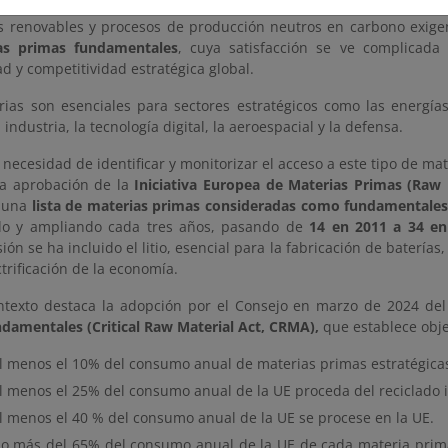
te, la doble transición ecológica y digital hacia un modelo de ge
s renovables y procesos de producción neutros en carbono exig
as primas fundamentales
, cuya satisfacción se ve complicada
ad y competitividad estratégica global.
rias son esenciales para sectores estratégicos como las energías
a industria, la tecnología digital, la aeroespacial y la defensa.
a necesidad de identificar y monitorizar el acceso a este tipo de m
la aprobación de la
Iniciativa Europea de Materias Primas (Raw M
e una
lista de materias primas consideradas como fundamentale
do y ampliando cada tres años, pasando de
14 en 2011 a 34 en
sión se ha incluido el litio, esencial para la fabricación de baterías
ctrificación de la economía.
ntexto destaca la adopción por el Consejo en marzo de 2024 de
damentales (Critical Raw Material Act, CRMA),
que establece obje
l menos el 10% del consumo anual de materias primas estratégicas 
l menos el 25% del consumo anual de la UE proceda del reciclado 
l menos el 40 %
del consumo anual de la UE se procese en la UE.
o más del 65% del consumo anual de la UE de cada materia prima