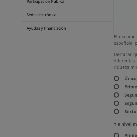
Participación Pública
Sede electrónica
Ayudas y financiación
El document
española, p
Destacar q
diferentes
riqueza mi
Único
Prime
Segun
Segun
Sexto
Y a nivel 
Prime