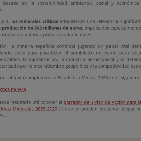
r, basada en la sostenibilidad ambiental, social y económic
s.
2023,
los minerales críticos
adquirieron una relevancia significa
e producción de 868 millones de euros
, impulsados especialmente 
a europea de materias primas fundamentales.
ión, la minería española continúa jugando un papel vital dent
iendo clave para garantizar el suministro necesario para sect
enovables, la digitalización, la industria aeroespacial y la defe
cterizado por la incertidumbre geopolítica y la competitividad estra
er al texto completo de la Estadística Minera 2023 en el siguiente
ística minera
ede resultarle útil conocer el
borrador del I Plan de Acción para l
rimas Minerales 2025-2029
al que se pueden presentar alegacion
25.