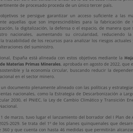
pertinente de procesado proceda de un único tercer país.
objetivos se persigue garantizar un acceso suficiente a las m
nte aquellas que son imprescindibles para la fabricación de t
zación, la digitalización, la defensa o el espacio, de manera que
stro nacionales, aumentando su circularidad, reduciendo la
la trazabilidad de los recursos para analizar los riesgos actuale
alteraciones del suministro.
cional, España está alineada con estos objetivos mediante la
Hoja
 de Materias Primas Minerales
, aprobada en agosto de 2022, que 
 sostenible y la economía circular, buscando reducir la dependen
acional en el sector minero.
e un documento plenamente alineado con las políticas y estrategi
ientas nacionales, como la Estrategia de Descarbonización a Largo
cular 2030, el PNIEC, la Ley de Cambio Climático y Transición Ene
Nacional.
11 de marzo, tuvo lugar el lanzamiento del borrador del I Plan de
2025-2029. Se trata del 1º de los planes quinquenales que desarr
 360 y que cuenta con hasta 46 medidas que permitirán alcanzar