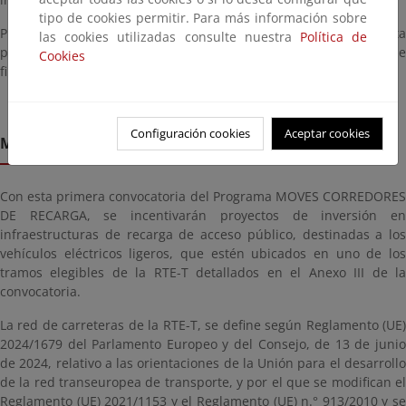
tipo de cookies permitir. Para más información sobre
Previamente a esta audiencia previa se realizó una consulta
las cookies utilizadas consulte nuestra
Política de
pública del programa MOVES CORREDORES DE RECARGA que
Cookies
finalizó el 12 de julio de 2024.
Configuración cookies
Aceptar cookies
Motivación
Con esta primera convocatoria del Programa MOVES CORREDORES
DE RECARGA, se incentivarán proyectos de inversión en
infraestructuras de recarga de acceso público, destinadas a los
vehículos eléctricos ligeros, que estén ubicados en uno de los
tramos elegibles de la RTE-T detallados en el Anexo III de la
convocatoria.
La red de carreteras de la RTE-T, se define según Reglamento (UE)
2024/1679 del Parlamento Europeo y del Consejo, de 13 de junio
de 2024, relativo a las orientaciones de la Unión para el desarrollo
de la red transeuropea de transporte, y por el que se modifican el
Reglamento (UE) 2021/1153 y el Reglamento (UE) n.° 913/2010 y se