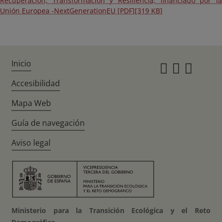
Recuperación, Transformación y Resiliencia, financiado por la
Unión Europea -NextGenerationEU [PDF][319 KB]
Inicio
Instagr
Twitte
Fac
Accesibilidad
Mapa Web
Guía de navegación
Aviso legal
Ministerio para la Transición Ecológica y el Reto