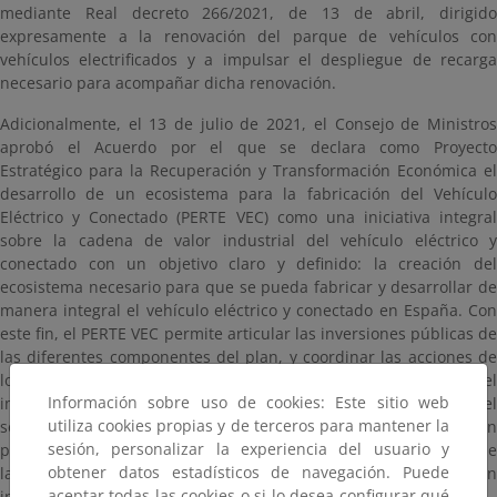
mediante Real decreto 266/2021, de 13 de abril, dirigido
expresamente a la renovación del parque de vehículos con
vehículos electrificados y a impulsar el despliegue de recarga
necesario para acompañar dicha renovación.
Adicionalmente, el 13 de julio de 2021, el Consejo de Ministros
aprobó el Acuerdo por el que se declara como Proyecto
Estratégico para la Recuperación y Transformación Económica el
desarrollo de un ecosistema para la fabricación del Vehículo
Eléctrico y Conectado (PERTE VEC) como una iniciativa integral
sobre la cadena de valor industrial del vehículo eléctrico y
conectado con un objetivo claro y definido: la creación del
ecosistema necesario para que se pueda fabricar y desarrollar de
manera integral el vehículo eléctrico y conectado en España. Con
este fin, el PERTE VEC permite articular las inversiones públicas de
las diferentes componentes del plan, y coordinar las acciones de
los distintos eslabones de la cadena de valor, en aras a lograr el
Información sobre uso de cookies: Este sitio web
impacto deseado en términos de transformación eficiente del
utiliza cookies propias y de terceros para mantener la
sector. Para ello, entre otras, en el PERTE VEC se recogen
sesión, personalizar la experiencia del usuario y
programas como el que se aprueba en esta orden, como una de
obtener datos estadísticos de navegación. Puede
las medidas facilitadoras, pues promueve las inversiones en
aceptar todas las cookies o si lo desea configurar qué
infraestructura de recarga de acceso público.