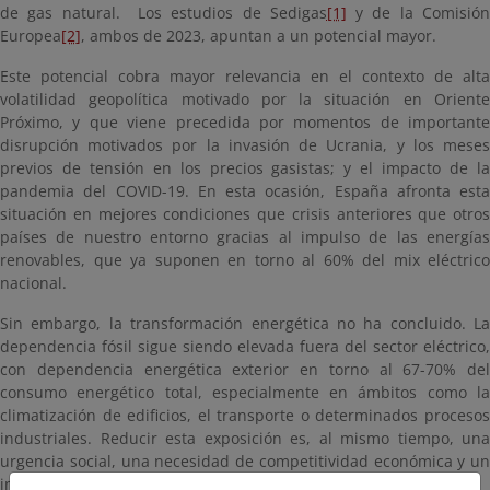
de gas natural. Los estudios de Sedigas
[1]
y de la Comisió
Europea
[2]
, ambos de 2023, apuntan a un potencial mayor.
Este potencial cobra mayor relevancia en el contexto de alta
volatilidad geopolítica motivado por la situación en Oriente
Próximo, y que viene precedida por momentos de importante
disrupción motivados por la invasión de Ucrania, y los meses
previos de tensión en los precios gasistas; y el impacto de la
pandemia del COVID-19. En esta ocasión, España afronta esta
situación en mejores condiciones que crisis anteriores que otros
países de nuestro entorno gracias al impulso de las energías
renovables, que ya suponen en torno al 60% del mix eléctrico
nacional.
Sin embargo, la transformación energética no ha concluido. La
dependencia fósil sigue siendo elevada fuera del sector eléctrico,
con dependencia energética exterior en torno al 67-70% del
consumo energético total, especialmente en ámbitos como la
climatización de edificios, el transporte o determinados procesos
industriales. Reducir esta exposición es, al mismo tiempo, una
urgencia social, una necesidad de competitividad económica y un
imperativo de seguridad nacional.