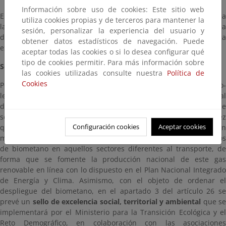
Información sobre uso de cookies: Este sitio web
El impulso de los gases renovables es, de forma complementaria a
utiliza cookies propias y de terceros para mantener la
la electrificación, una herramienta para acelerar la
sesión, personalizar la experiencia del usuario y
descarbonización y la reducción de la dependencia energética
obtener datos estadísticos de navegación. Puede
exterior.
aceptar todas las cookies o si lo desea configurar qué
tipo de cookies permitir. Para más información sobre
Sello de excelencia
las cookies utilizadas consulte nuestra
Política de
Cookies
Por todo ello, en el contexto de las actuaciones del Real Decreto-
ley 7/2026, de 20 de marzo, por el que se aprueba el Plan Integral
de Respuesta a la Crisis en Oriente Medio, con el objetivo de
seguir avanzando en la descarbonización de la economía, a la vez
Configuración cookies
Aceptar cookies
que se fomenta la autonomía estratégica, se establece un
mandato al Gobierno para que establezca objetivos obligatorios
de biometano en aquellos sectores diferentes al transporte, de
forma que se fomente la producción nacional de este gas
renovable en línea con lo dispuesto en el Plan Nacional Integrado
de Energía y Clima. Asimismo, con el objeto de ordenar el
despliegue del biometano, en el apartado 3 del artículo 26 se
prevé un
sello de excelencia social, territorial y ambiental
que s
implementará por el Ministerio para la Transición Ecológica y el
Reto Demográfico, en colaboración con las asociaciones