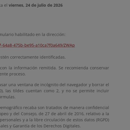
a el
viernes, 24 de julio de 2026
ulario habilitado en la dirección:
407-64a8-475b-be95-a10ca7f0a649/ZWAp
stén correctamente identificadas.
con la información remitida. Se recomienda conservar
sente proceso.
 usar una ventana de incógnito del navegador y borrar el
0), las tildes cuentan como 2, y no se permite incluir
órmulas.
o Demográfico recaba son tratados de manera confidencial
eo y del Consejo, de 27 de abril de 2016, relativo a la
personales y a la libre circulación de estos datos (RGPD)
ales y Garantía de los Derechos Digitales.