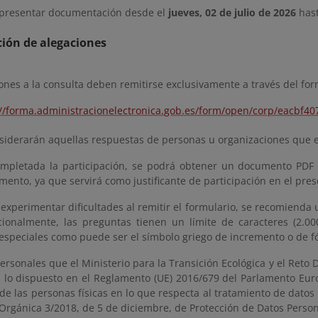
 presentar documentación desde el
jueves, 02 de julio de 2026
hast
ión de alegaciones
ones a la consulta deben remitirse exclusivamente a través del form
://forma.administracionelectronica.gob.es/form/open/corp/eacbf
nsiderarán aquellas respuestas de personas u organizaciones que e
mpletada la participación, se podrá obtener un documento PDF 
ento, ya que servirá como justificante de participación en el pre
experimentar dificultades al remitir el formulario, se recomienda
cionalmente, las preguntas tienen un límite de caracteres (2.00
 especiales como puede ser el símbolo griego de incremento o de f
ersonales que el Ministerio para la Transición Ecológica y el Ret
 lo dispuesto en el Reglamento (UE) 2016/679 del Parlamento Europ
de las personas físicas en lo que respecta al tratamiento de datos 
 Orgánica 3/2018, de 5 de diciembre, de Protección de Datos Person