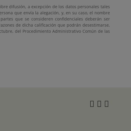
ibre difusión, a excepción de los datos personales tales
persona que envía la alegación, y, en su caso, el nombre
partes que se consideren confidenciales deberán ser
razones de dicha calificación que podrán desestimarse,
ctubre, del Procedimiento Administrativo Común de las
Instagra
Twitter
Face