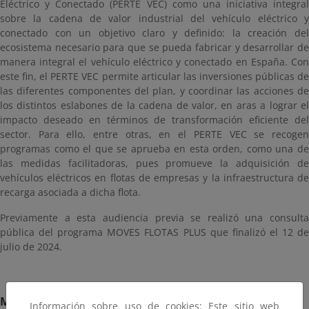
Eléctrico y Conectado (PERTE VEC) como una iniciativa integral
sobre la cadena de valor industrial del vehículo eléctrico y
conectado con un objetivo claro y definido: la creación del
ecosistema necesario para que se pueda fabricar y desarrollar de
manera integral el vehículo eléctrico y conectado en España. Con
este fin, el PERTE VEC permite articular las inversiones públicas de
las diferentes componentes del plan, y coordinar las acciones de
los distintos eslabones de la cadena de valor, en aras a lograr el
impacto deseado en términos de transformación eficiente del
sector. Para ello, entre otras, en el PERTE VEC se recogen
programas como el que se aprueba en esta orden, como una de
las medidas facilitadoras, pues promueve la adquisición de
vehículos eléctricos en flotas de empresas y la infraestructura de
recarga asociada a dicha flota.
Previamente a esta audiencia previa se realizó una consulta
pública del programa MOVES FLOTAS PLUS que finalizó el 12 de
julio de 2024.
Motivación
Información sobre uso de cookies: Este sitio web