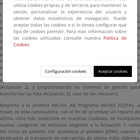
utiliza cookies propias y de terceros para mantener la
sesión, personalizar la experiencia del usuario y
Con esta primera convocatoria del Programa MOVES FLOTAS PLUS,
obtener datos estadísticos de navegación. Puede
se incentivarán proyectos de electrificación de flotas que operen
aceptar todas las cookies o si lo desea configurar qué
en más de una comunidad autónoma, pudiendo ser vehículos que
tipo de cookies permitir. Para más información sobre
no estén fijados a un territorio de manera permanente,
las cookies utilizadas consulte nuestra
Política de
ampliándose la tipología de vehículos elegibles respecto a la
Cookies
primera edición. Se abre así una ventanilla única para este tipo de
proyectos que podrán, a través de una única solicitud de ayuda,
no sólo adquirir vehículos eléctricos sin necesidad de estar
vinculados a una única comunidad autónoma (Actuación 1), sino
Configuración cookies
Aceptar cookies
al mismo tiempo, emprender una transformación integral de la
operativa de la flota, desarrollando soluciones de recarga
(Actuación 2), y proporcionando los sistemas de gestión para
transformar su flota (Actuación 3), caso de ser necesario.
Respecto a la primera edición del Programa MOVES FLOTAS, a
través de esta convocatoria, con el fin de promover un reparto de
última milla más sostenible en nuestras ciudades, se incorporan
nuevas categorías de vehículos elegibles a la Actuación 1, como
los ciclos de pedales con asistencia al pedaleo (EPAC) nuevos y
destinados al transporte de mercancías de última milla. Además,